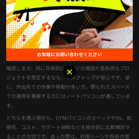
最適なDTMパソコンの選び方は、制作環境や使用目的に
よって異なります。デスクトップは高い拡張性と安定動
作、コストパフォーマンスの良さが魅力です。一方、ノ
ートパソコンは持ち運びやすさや省スペース性が強みと
なります。
選び方のポイントとしては、主に自宅で腰を据えて本格
お気軽にお問い合わせください
的な音楽制作を行いたい場合はデスクトップパソコンを
推奨します。特に将来的にパーツの増設や高負荷なプロ
お気軽にお問い合わせください
ジェクトを想定するなら、デスクトップが安心です。逆
に、外出先での作業や移動が多い方、限られたスペース
での運用を重視する方にはノートパソコンが適していま
す。
どちらを選ぶ場合も、DTMパソコンのスペックやOS、拡
張性、コスト、サポート体制などを総合的に比較検討す
ることが大切です。迷った際は、利用シーンや将来の使