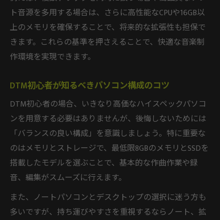
DTMパソコン コスト重視の選定ポイント
ト音源を多用する場合は、さらに高性能なCPUや16GB以
DTMパソコン スペックを抑えた賢い選び方
上のメモリを確保することで、将来的な拡張性も担保で
きます。これらの基準を押さえることで、快適な音楽制
DTMパソコン 安さと性能のバランス術
作環境を実現できます。
作曲を支えるパソコンスペックの基準解説
DTMパソコン スペック選びの最重要項目
DTM初心者が知るべきパソコン構成のコツ
DTM用パソコンに必要なメモリとCPU解説
DTM初心者の場合、いきなり高価なハイスペックパソコ
DTMパソコンで快適作曲を実現する条件
ンを用意する必要はありませんが、後悔しないためには
DTMパソコン スペックで失敗しない基準
「バランスの良い構成」を意識しましょう。特に重要な
DTMパソコン 作曲に最適な構成の選び方
のはメモリとストレージで、最低限8GBのメモリとSSDを
後悔しないDTMパソコンの選び方まとめ
搭載したモデルを選ぶことで、基本的な作曲作業や録
DTMパソコン選びで失敗しない総まとめ
音、編集がスムーズに行えます。
DTMパソコンの選択で重要な最終チェック
また、ノートパソコンとデスクトップの選択に迷う方も
DTMパソコン後悔しないための確認リスト
多いですが、持ち運びやすさを重視するならノート、拡