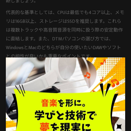
断しましょう。
代表的な基準としては、CPUは最低でも4コア以上、メモ
リは16GB以上、ストレージはSSDを推奨します。これら
は複数トラックや高音質音源を同時に扱う際の安定動作
に直結します。また、DTMパソコンの選び方では、
WindowsとMacのどちらが自分の使いたいDAWやソフト
との相性が良いかも重要なポイントです。
初心者の場合は「DTMおすすめパソコン」や「安いDTM
パソコン」などからエントリーモデルを選び、経験を積
むごとに必要なスペックや拡張性を見極めていく方法も
有効です。将来の用途拡大も見越して、余裕のあるスペ
ック構成を選ぶことをおすすめします。
DTMパソコン デスクトップとノートの選び方