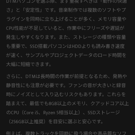
DTMに最適なパソコン環境の選択基準
DTMパソコンを選ぶ際、まず重視すべきは「動作の快適
さ」と「安定性」です。音楽制作では複数のソフトやプ
DTMパソコン デスクトップとノートの選び
ラグインを同時に立ち上げることが多く、メモリ容量や
方
CPU性能が不足していると、作業中にフリーズや遅延が
Windows派とMac派のDTMパソコン運用術
発生しやすくなります。また、ストレージの種類や容量
DTMパソコン WindowsとMacの安定運用ポ
も重要で、SSD搭載パソコンはHDDよりも読み書き速度
イント
が速く、サンプルやプロジェクトデータのロード時間を
DTMで注目すべきパソコンOSの特徴比較
大幅に短縮できます。
DTMパソコン MacとWindowsの選択基準
さらに、DTMは長時間の作業が前提となるため、発熱や
DTMパソコンソフト相性とOS選びの重要性
静音性にも注意が必要です。ファンの音が大きいと録音
DTMパソコン MacとWindowsの実用体験談
時にノイズとして入り込むリスクもあります。これらを
コストを抑えて選ぶDTM向きパソコン構成
踏まえて、最低でも8GB以上のメモリ、クアッドコア以上
DTMパソコン 安い構成で性能を確保する方
のCPU（Core i5、Ryzen 5相当以上）、SSDストレージ
法
（256GB以上推奨）を目安に選ぶと安心です。
DTMパソコンおすすめ安価モデルの特徴
例えば、複数トラックを同時に扱う場合や高品質なソフ