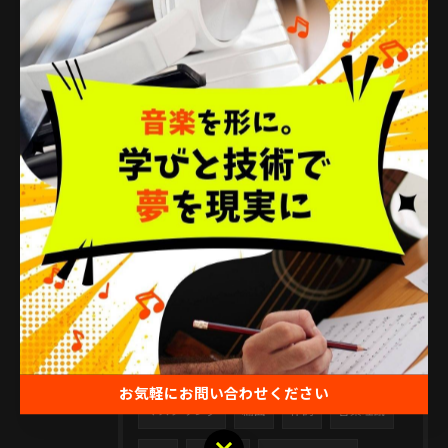
2026/07/26
DTM用パソコン選びの最新基準とスペック解説
2026/07/25
DTMのためのオーディオインターフェース選び実用ガイドと必要性の判断基準
タグ
Tags
DTM
スクール
ミックス
お気軽にお問い合わせください
マスタリング
編曲
作詞
音楽理論
お気軽にお問い合わせください