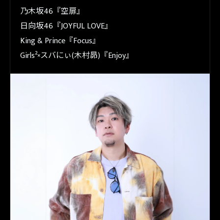
乃木坂46『空扉』
日向坂46『JOYFUL LOVE』
King & Prince『Focus』
Girls²×スバにぃ(木村昴)『Enjoy』