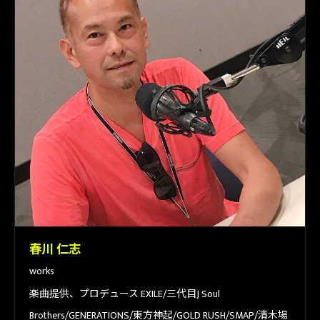
春川 仁志
works
楽曲提供、プロデュース EXILE/三代目J Soul
Brothers/GENERATIONS/東方神起/GOLD RUSH/SMAP/清木場