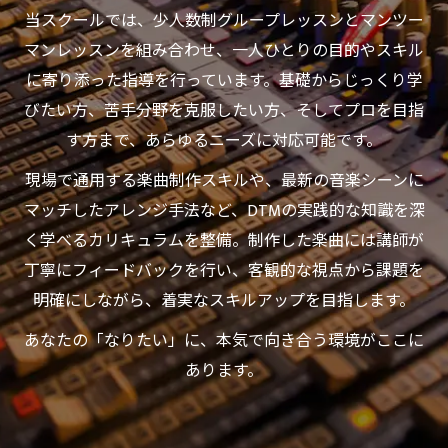
当スクールでは、少人数制グループレッスンとマンツー
マンレッスンを組み合わせ、一人ひとりの目的やスキル
に寄り添った指導を行っています。基礎からじっくり学
びたい方、苦手分野を克服したい方、そしてプロを目指
す方まで、あらゆるニーズに対応可能です。
現場で通用する楽曲制作スキルや、最新の音楽シーンに
マッチしたアレンジ手法など、DTMの実践的な知識を深
く学べるカリキュラムを整備。制作した楽曲には講師が
丁寧にフィードバックを行い、客観的な視点から課題を
明確にしながら、着実なスキルアップを目指します。
あなたの「なりたい」に、本気で向き合う環境がここに
あります。