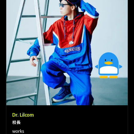
Dr. Lilcom
校長
works