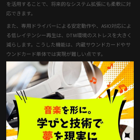
を活用することで、将来的なシステム拡張にも柔軟に対
応できます。
また、専用ドライバーによる安定動作や、ASIO対応によ
る低レイテンシー再生は、DTM環境のストレスを大きく
減らします。こうした機能は、内蔵サウンドカードやサ
ウンドカード単体では実現が難しい点です。
「DTM オーディオインターフェース いらない」と感じる
方でも、実際に導入してみると作業効率や音のクリアさ
の違いに驚くことが多いです。自分の用途や予算に合っ
た製品選びが、失敗しない導入のコツです。
DTM初心者が知っておくべきオーディオインターフェ
ースの必要性
DTM初心者にとって、オーディオインターフェースは