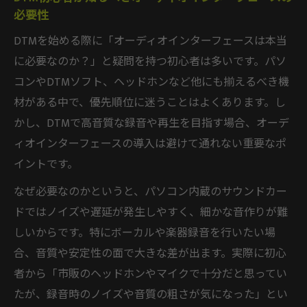
DTMで音質向上を実感するためのオーディ
必要性
オインターフェース活用法
DTMを始める際に「オーディオインターフェースは本当
オーディオインターフェースがDTMに必要とさ
に必要なのか？」と疑問を持つ初心者は多いです。パソ
れる理由を解説
コンやDTMソフト、ヘッドホンなど他にも揃えるべき機
DTMにオーディオインターフェースが必要
材がある中で、優先順位に迷うことはよくあります。し
な理由を徹底解説
かし、DTMで高音質な録音や再生を目指す場合、オーデ
DTMを快適に始めるためのオーディオイン
ィオインターフェースの導入は避けて通れない重要なポ
ターフェースの必要性
イントです。
DTMで録音や音質重視ならオーディオイン
なぜ必要なのかというと、パソコン内蔵のサウンドカー
ターフェースが必須な理由
ドではノイズや遅延が発生しやすく、細かな音作りが難
DTM オーディオインターフェースはなぜ導
しいからです。特にボーカルや楽器録音を行いたい場
入すべきなのか
合、音質や安定性の面で大きな差が出ます。実際に初心
DTM初心者が知っておくべきオーディオイ
者から「市販のヘッドホンやマイクで十分だと思ってい
ンターフェースの必要性
たが、録音時のノイズや音質の粗さが気になった」とい