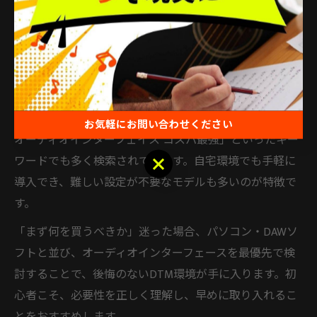
「必要なのかどうか」迷う機材のひとつです。しかし、
将来的な音楽制作の幅を広げるためにも、早い段階で必
要性を理解しておくことが重要です。特にボーカルや楽
器録音、細かなミックス作業を目指す場合は必須となり
ます。
入門者向け製品はコストパフォーマンスに優れ、「DTM
お気軽にお問い合わせください
オーディオインターフェイス コスパ最強」といったキー
お気軽にお問い合わせください
ワードでも多く検索されています。自宅環境でも手軽に
導入でき、難しい設定が不要なモデルも多いのが特徴で
す。
「まず何を買うべきか」迷った場合、パソコン・DAWソ
フトと並び、オーディオインターフェースを最優先で検
討することで、後悔のないDTM環境が手に入ります。初
心者こそ、必要性を正しく理解し、早めに取り入れるこ