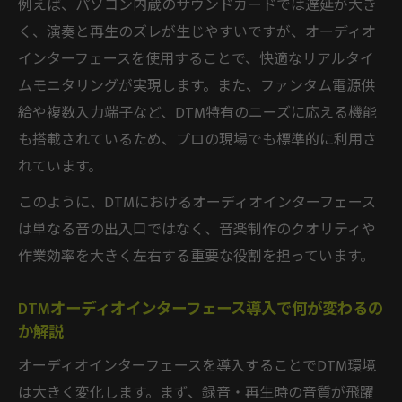
例えば、パソコン内蔵のサウンドカードでは遅延が大き
DTM用オーディオインターフェースとサウ
く、演奏と再生のズレが生じやすいですが、オーディオ
ンドカードの違い
インターフェースを使用することで、快適なリアルタイ
サウンドカードとDTMオーディオインター
ムモニタリングが実現します。また、ファンタム電源供
フェースの比較ポイント
給や複数入力端子など、DTM特有のニーズに応える機能
DTMで選ぶべきはサウンドカードかオーデ
も搭載されているため、プロの現場でも標準的に利用さ
ィオインターフェースか
れています。
DTM オーディオインターフェースとサウン
このように、DTMにおけるオーディオインターフェース
ドカードの役割比較
は単なる音の出入口ではなく、音楽制作のクオリティや
DTM初心者が混同しやすいオーディオイン
作業効率を大きく左右する重要な役割を担っています。
ターフェースとサウンドカード
DTM機材選びで迷ったら押さえておくべきポイ
DTMオーディオインターフェース導入で何が変わるの
ント
か解説
DTM初心者必見のオーディオインターフェ
オーディオインターフェースを導入することでDTM環境
ース選びの基準
は大きく変化します。まず、録音・再生時の音質が飛躍