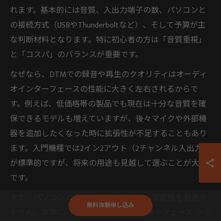
れます。基本的には音質、入出力端子の数、パソコンと
の接続方式（USBやThunderboltなど）、そして予算が主
な判断材料となります。特に初心者の方は「音質重視」
と「コスパ」のバランスが重要です。
なぜなら、DTMでの録音や再生のクオリティはオーディ
オインターフェースの性能に大きく左右されるからで
す。例えば、低価格帯の製品でも現在は十分な音質を確
保できるモデルも増えていますが、後々マイクや外部機
器を追加したくなった時に拡張性が不足することもあり
ます。入門機種では2イン2アウト（2チャンネル入出力）
が標準的ですが、将来の用途も見越して選ぶことが大切
です。
また、パソコンとの相性やドライバーの安定性も見逃せ
無料体験申し込み
ません。実際に「DTM オーディオインターフェース いら