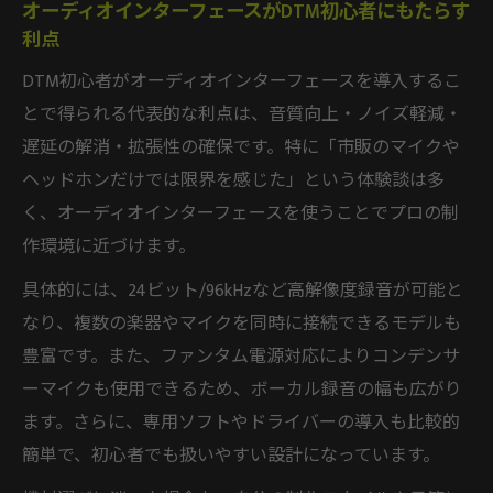
オーディオインターフェースがDTM初心者にもたらす
コスパと音質を両立するDTMオーディオイ
利点
ンターフェース運用術
DTM初心者がオーディオインターフェースを導入するこ
DTMオーディオインターフェースで理想の
とで得られる代表的な利点は、音質向上・ノイズ軽減・
音質を手に入れる方法
遅延の解消・拡張性の確保です。特に「市販のマイクや
DTMを効率化するオーディオインターフェ
ヘッドホンだけでは限界を感じた」という体験談は多
ースの賢い活用ポイント
く、オーディオインターフェースを使うことでプロの制
作環境に近づけます。
具体的には、24ビット/96kHzなど高解像度録音が可能と
なり、複数の楽器やマイクを同時に接続できるモデルも
豊富です。また、ファンタム電源対応によりコンデンサ
ーマイクも使用できるため、ボーカル録音の幅も広がり
ます。さらに、専用ソフトやドライバーの導入も比較的
簡単で、初心者でも扱いやすい設計になっています。