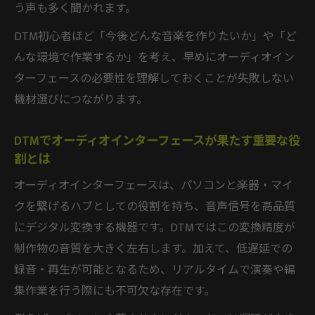
う声も多く聞かれます。
音質重視なら知っておきたいDTM導入の基礎知
識
DTM初心者ほど「今後どんな音楽を作りたいか」や「ど
DTMで音質重視ならオーディオインターフ
んな環境で作業するか」を考え、早めにオーディオイン
ェースは必須か
ターフェースの必要性を理解しておくことが失敗しない
DTMオーディオインターフェースで実現で
機材選びにつながります。
きる音質の違い
DTMでオーディオインターフェースが果たす重要な役
音質重視派におすすめのDTMオーディオイ
割とは
ンターフェース選び
オーディオインターフェースは、パソコンと楽器・マイ
DTMで音のクオリティを上げるオーディオ
クを繋げるハブとしての役割を持ち、音声信号を高品質
インターフェースの選択
にデジタル変換する機器です。DTMではこの変換精度が
プロ使用も意識したDTMオーディオインタ
制作物の音質を大きく左右します。加えて、低遅延での
ーフェースの基礎知識
録音・再生が可能となるため、リアルタイムで演奏や編
サウンドカードとの差を理解して後悔しない選
集作業を行う際にも不可欠な存在です。
択を