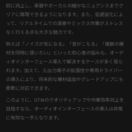
DTMを始めるなら知っておきたい機材導入
的に向上し、楽器やボーカルの細かなニュアンスまでク
の優先順位
リアに再現できるようになります。また、低遅延化によ
DTMオーディオインターフェース選びで失
って、リアルタイムでの演奏やミックス作業がストレス
敗しないコツ
なく行える点も大きな魅力です。
コスパと音質両立を狙うDTMオーディオイ
例えば「ノイズが気になる」「音がこもる」「複数の機
ンターフェース選定術
材を同時に使いたい」といった初心者の悩みも、オーデ
DTM機材選びで後悔しないためのチェック
ィオインターフェース導入で解決するケースが多く見ら
ポイント
れます。加えて、入出力端子の拡張性や専用ドライバー
コスパ重視派も納得のDTMオーディオインター
の導入により、将来的な機材追加やグレードアップにも
フェース活用術
柔軟に対応できます。
DTMでコスパ最強のオーディオインターフ
このように、DTMのクオリティアップや作業効率向上を
ェース活用法
目指すなら、オーディオインターフェースの導入は非常
DTM初心者が実践できるオーディオインタ
に有効な一手となります。
ーフェースの選び方