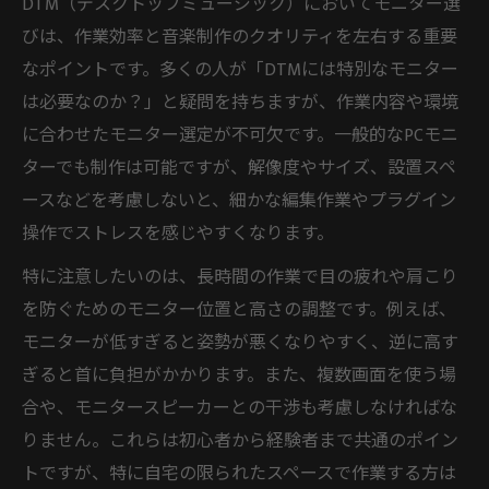
DTM（デスクトップミュージック）においてモニター選
複数モニターのDTM活用と画面分割のコツ
びは、作業効率と音楽制作のクオリティを左右する重要
DTMモニター27インチのメリット徹底解説
なポイントです。多くの人が「DTMには特別なモニター
DTMモニター上下配置で視認性を向上させ
は必要なのか？」と疑問を持ちますが、作業内容や環境
る
に合わせたモニター選定が不可欠です。一般的なPCモニ
ターでも制作は可能ですが、解像度やサイズ、設置スペ
ウルトラワイドモニターで広がるDTM制作
ースなどを考慮しないと、細かな編集作業やプラグイン
環境
操作でストレスを感じやすくなります。
ウルトラワイドから24インチまでDTM画面構成
の極意
特に注意したいのは、長時間の作業で目の疲れや肩こり
を防ぐためのモニター位置と高さの調整です。例えば、
ウルトラワイドモニターとDTM作業の相性
モニターが低すぎると姿勢が悪くなりやすく、逆に高す
比較
ぎると首に負担がかかります。また、複数画面を使う場
DTMモニター24インチの使いやすさを検証
合や、モニタースピーカーとの干渉も考慮しなければな
画面構成で変わるDTMの制作フロー最適化
りません。これらは初心者から経験者まで共通のポイン
DTMモニター何インチが作業効率に最適か
トですが、特に自宅の限られたスペースで作業する方は