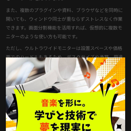
また、複数のプラグインや資料、ブラウザなどを同時に
開いても、ウィンドウ同士が重ならずストレスなく作業
できます。画面分割機能を活用すれば、仮想的に複数モ
ニターのような使い方も可能です。
ただし、ウルトラワイドモニターは設置スペースや価格
面でのハードルもあるため、デスクサイズや予算、用途
に応じて選択しましょう。実際に導入したユーザーから
は「曲作りの流れが格段にスムーズになった」といった
声も多く、作業効率化の有力な選択肢です。
ウルトラワイドから24インチまで
DTM画面構成の極意