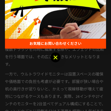
ウルトラワイドモニターとDTM作業の相性比較
DTMにおけるウルトラワイドモニターの導入は、作業効
率の向上に直結する重要なポイントです。ウルトラワイ
ドモニターは、横長の画面によってDAWのタイムライン
やミキサー、プラグインウィンドウを一度に表示できる
ため、画面切り替えの手間を大幅に削減できます。特に
お気軽にお問い合わせください
複数トラックを同時に編集する際や、エフェクトの比較
お気軽にお問い合わせください
を行う場面では、その広さが大きなメリットとなりま
す。
一方で、ウルトラワイドモニターは設置スペースの確保
や価格面での負担も考慮が必要です。部屋が狭い場合や
机の奥行きが足りないと、かえって視線移動が増えて疲
労につながるケースもあります。実際、24インチや27イ
ンチのモニターを2台並べてデュアル構成にすることで、