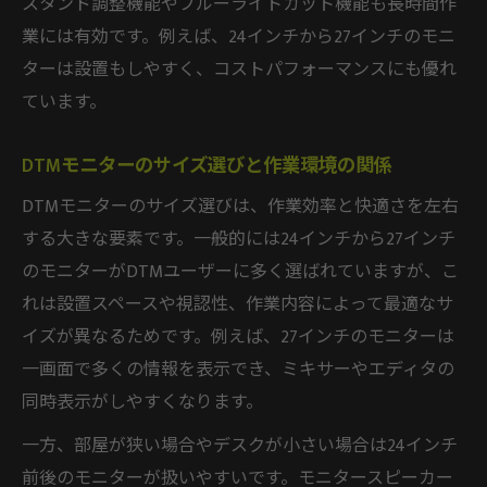
考察
スタンド調整機能やブルーライトカット機能も長時間作
業には有効です。例えば、24インチから27インチのモニ
DTMでモニタースピーカーは必要かの判断
ターは設置もしやすく、コストパフォーマンスにも優れ
基準
ています。
DTMモニタースピーカーおすすめ活用法ま
とめ
DTMモニターのサイズ選びと作業環境の関係
DTMモニターヘッドホンとスピーカーの違
DTMモニターのサイズ選びは、作業効率と快適さを左右
い解説
する大きな要素です。一般的には24インチから27インチ
DTMモニタースピーカーいらない場合の選
のモニターがDTMユーザーに多く選ばれていますが、こ
択肢
れは設置スペースや視認性、作業内容によって最適なサ
作業内容別DTMモニター音響機材の使い分
イズが異なるためです。例えば、27インチのモニターは
け
一画面で多くの情報を表示でき、ミキサーやエディタの
部屋に合わせたDTMモニター導入のポイント
同時表示がしやすくなります。
DTMモニター設置で部屋の広さに合わせる
一方、部屋が狭い場合やデスクが小さい場合は24インチ
方法
前後のモニターが扱いやすいです。モニタースピーカー