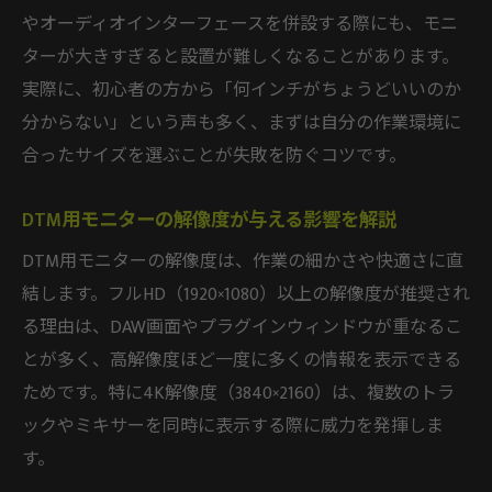
コンパクトな部屋でも快適なDTM環境を作
やオーディオインターフェースを併設する際にも、モニ
る
ターが大きすぎると設置が難しくなることがあります。
DTMモニター大きさ選びと設置スペースの
実際に、初心者の方から「何インチがちょうどいいのか
関係
分からない」という声も多く、まずは自分の作業環境に
DTMモニター上下配置で省スペースを実現
合ったサイズを選ぶことが失敗を防ぐコツです。
する
DTM用モニターの解像度が与える影響を解説
作業効率と快適さを両立するDTMモニター
導入
DTM用モニターの解像度は、作業の細かさや快適さに直
結します。フルHD（1920×1080）以上の解像度が推奨され
る理由は、DAW画面やプラグインウィンドウが重なるこ
とが多く、高解像度ほど一度に多くの情報を表示できる
ためです。特に4K解像度（3840×2160）は、複数のトラ
ックやミキサーを同時に表示する際に威力を発揮しま
す。