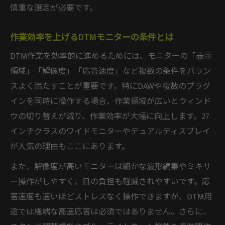
DTMモニター大きさ選びの実践的アドバイ
慎重な選定が必要です。
ス
DTMで迷わないモニターサイズ比較ガイド
作業効率を上げるDTMモニターの条件とは
DTM用途別モニターサイズの選び方ポイン
DTM作業を効率的に進めるためには、モニターの「表示
ト
領域」「解像度」「応答速度」など複数の条件をバラン
DTMモニター27インチと24インチの違い解
スよく満たすことが重要です。特にDAWや複数のプラグ
説
インを同時に操作する場合、作業領域が広いとウィンド
DTMモニター何インチが初心者におすすめ
ウの切り替えが減り、作業効率が大幅に向上します。27
か
インチクラスのワイドモニターやデュアルディスプレイ
が人気の理由もここにあります。
設置スペースに合うDTMモニターサイズ比
較
また、解像度が高いモニターは細かな波形編集やミキサ
快適なDTM制作を叶えるモニターサイズ選
ー操作がしやすく、目の負担も軽減されやすいです。応
定
答速度も速いほどストレスなく操作できますが、DTM用
モニタースピーカーは本当に必要かDTM視点で
途では極端な高速応答は必須ではありません。さらに、