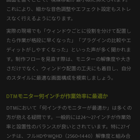
画面を置くことで、視線移動が最小限に抑えられます。
これにより、細かな音色調整やエフェクト設定もストレ
スなく行えるようになります。
実際の現場でも「ウィンドウごとに役割を分けて配置し
たら作業が格段に早くなった」「プラグインの比較やエ
ディットがしやすくなった」といった声が多く聞かれま
す。制作フローを見直す際は、モニターの解像度や大き
さだけでなく、ウィンドウ配置の工夫にも着目し、自分
のスタイルに最適な画面構成を模索しましょう。
DTMモニター何インチが作業効率に最適か
DTMにおいて「何インチのモニターが最適か」は多くの
方が抱える疑問です。一般的には24〜27インチが作業効
率と設置性のバランスが良いとされています。特に27イ
ンチは、フルHDやWQHD（2560×1440）解像度と組み合