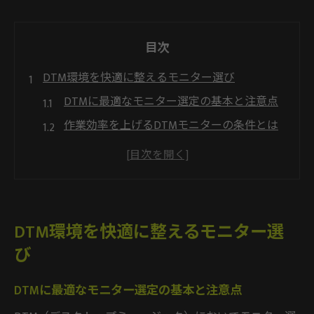
目次
DTM環境を快適に整えるモニター選び
DTMに最適なモニター選定の基本と注意点
作業効率を上げるDTMモニターの条件とは
DTMモニターのサイズ選びと作業環境の関
係
DTM用モニターの解像度が与える影響を解
説
DTM環境を快適に整えるモニター選
DTMモニター設置で快適なワークスペース
び
を実現
作業効率が変わるDTMモニター活用術
DTMに最適なモニター選定の基本と注意点
DTM作業効率化に役立つモニター設定方法