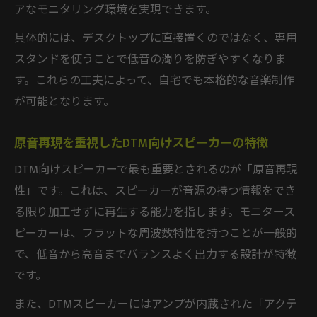
スピーカー不要説を検証するDTM制作の視点
アなモニタリング環境を実現できます。
DTM制作でスピーカーは本当に不要なのか
具体的には、デスクトップに直接置くのではなく、専用
検証
スタンドを使うことで低音の濁りを防ぎやすくなりま
ヘッドホンとDTMスピーカーの違いを徹底
す。これらの工夫によって、自宅でも本格的な音楽制作
比較
が可能となります。
DTM制作でスピーカーが必要な理由を解説
スピーカーなしDTM制作のメリットと限界
原音再現を重視したDTM向けスピーカーの特徴
DTM用スピーカー選びが制作精度に与える
DTM向けスピーカーで最も重要とされるのが「原音再現
影響
性」です。これは、スピーカーが音源の持つ情報をでき
設置と置き方で差が出るDTM制作環境
る限り加工せずに再生する能力を指します。モニタース
ピーカーは、フラットな周波数特性を持つことが一般的
DTMスピーカーの設置と置き方の基本を解
で、低音から高音までバランスよく出力する設計が特徴
説
です。
正しいDTMスピーカー設置で音質を向上さ
せる
また、DTMスピーカーにはアンプが内蔵された「アクテ