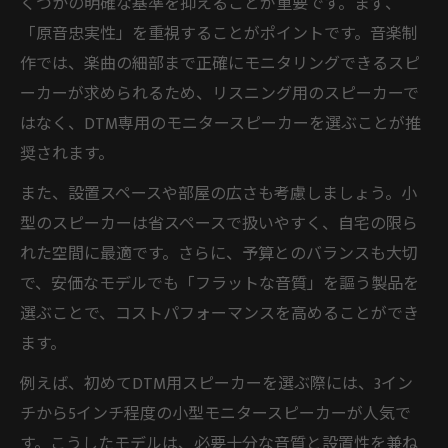
くつかの明確な基準を抑えることが重要です。まず、
DTMスピーカー選びは部屋の広さが決め手
「原音忠実性」を重視することがポイントです。音楽制
になる
作では、楽曲の細部まで正確にモニタリングできるスピ
コンパクトな部屋に合うDTMスピーカーの
ーカーが求められるため、リスニング用のスピーカーで
特徴
はなく、DTM専用のモニタースピーカーを選ぶことが推
広い部屋でも活きるDTMスピーカーのポイ
奨されます。
ント
また、設置スペースや部屋の広さも考慮しましょう。小
部屋の音響とDTMスピーカーの相性を考え
型のスピーカーは省スペースで扱いやすく、自宅の限ら
る
れた空間に最適です。さらに、予算とのバランスも大切
配置から音質まで徹底するDTM対策
で、安価なモデルでも「フラットな音質」を謳う製品を
選ぶことで、コストパフォーマンスを高めることができ
DTMスピーカー配置で音質を最大限引き出
ます。
す方法
最適なDTMスピーカー配置と部屋の響き対
例えば、初めてDTM用スピーカーを選ぶ際には、3イン
策
チから5インチ程度の小型モニタースピーカーが人気で
音が変わるDTMスピーカーの正しい置き方
す。こうしたモデルは、必要十分な音質と設置性を兼ね