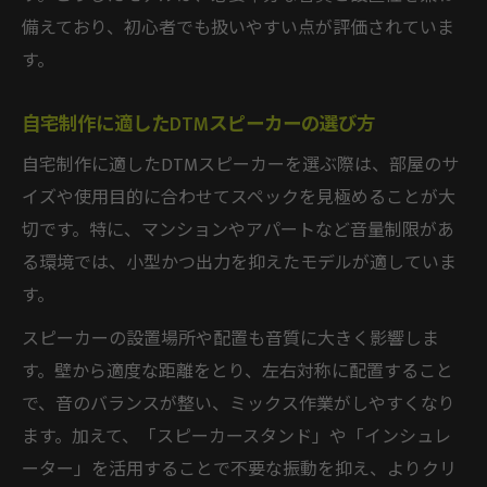
備えており、初心者でも扱いやすい点が評価されていま
DTMスピーカーとスタンド活用で音質アッ
す。
プ
DTM環境で注意したいスピーカーの位置調
自宅制作に適したDTMスピーカーの選び方
整
自宅制作に適したDTMスピーカーを選ぶ際は、部屋のサ
小型DTMスピーカーでも原音を忠実に再現
イズや使用目的に合わせてスペックを見極めることが大
小型DTMスピーカーで実現する原音再現の
切です。特に、マンションやアパートなど音量制限があ
コツ
る環境では、小型かつ出力を抑えたモデルが適していま
省スペースでも妥協しないDTM音質の確保
す。
法
スピーカーの設置場所や配置も音質に大きく影響しま
小型DTMスピーカー選びで重視すべき性能
す。壁から適度な距離をとり、左右対称に配置すること
DTM制作で小型スピーカーを活かす設置方
で、音のバランスが整い、ミックス作業がしやすくなり
法
ます。加えて、「スピーカースタンド」や「インシュレ
原音忠実な小型DTMスピーカーの活用術
ーター」を活用することで不要な振動を抑え、よりクリ