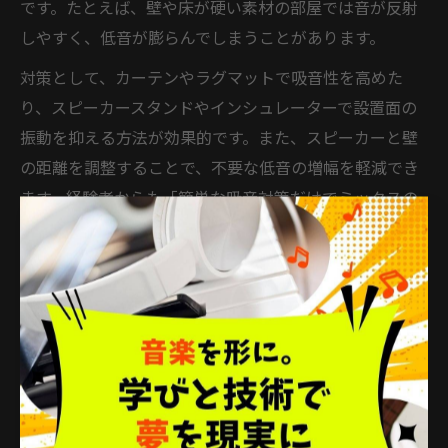
です。たとえば、壁や床が硬い素材の部屋では音が反射
しやすく、低音が膨らんでしまうことがあります。
対策として、カーテンやラグマットで吸音性を高めた
り、スピーカースタンドやインシュレーターで設置面の
振動を抑える方法が効果的です。また、スピーカーと壁
の距離を調整することで、不要な低音の増幅を軽減でき
ます。経験者からも「簡単な吸音対策だけでミックスの
精度が上がった」という声が多く、部屋の音響とスピー
カーの相性を意識することが、失敗しないDTM環境づく
りの鍵となります。
配置から音質まで徹底するDTM対策
DTMスピーカー配置で音質を最大限引き出す方法