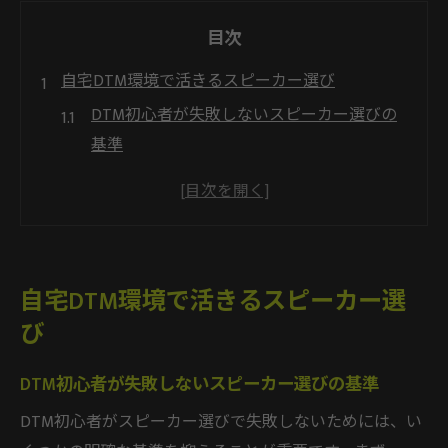
目次
自宅DTM環境で活きるスピーカー選び
DTM初心者が失敗しないスピーカー選びの
基準
自宅制作に適したDTMスピーカーの選び方
原音再現を重視したDTM向けスピーカーの
特徴
DTMスピーカー選びで迷わないための実践
自宅DTM環境で活きるスピーカー選
ポイント
び
宅録環境に最適なDTMスピーカー活用法
部屋の広さで異なる最適DTMスピーカー
DTM初心者が失敗しないスピーカー選びの基準
部屋サイズ別DTMスピーカーの最適な選択
DTM初心者がスピーカー選びで失敗しないためには、い
法