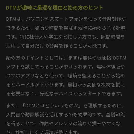
ント
DTMが趣味に最適な理由と始め方のヒント
初心者がDTMで挫折しないメンタル管理術
DTMは、パソコンやスマートフォンを使って音楽制作が
DTMの壁を超えるための小さな成功体験作
できるため、場所や時間を選ばず気軽に始められる趣味
り
です。特に社会人や学生など忙しい方でも、隙間時間を
DTM挫折率を下げるための行動習慣とは
活用して自分だけの音楽を作ることが可能です。
DTM作曲をなめるなと言われる理由を考察
始め方のポイントとしては、まずは無料や低価格のDTM
社会人におすすめのDTM活用法を解説
ソフトを試してみることが挙げられます。無料体験版や
スマホアプリなどを使って、環境を整えることから始め
社会人がDTMを趣味にするメリットと活用
るとハードルが下がります。最初から高価な機材を揃え
例
る必要はなく、身近なデバイスからスタートできます。
忙しい社会人でもDTMを続ける習慣作り
社会人趣味DTMがもたらす生活の変化とは
また、「DTMとはどういうものか」を理解するために、
入門書や動画解説を活用するのも効果的です。基礎知識
DTMを副業やキャリアに活かす実践アプロ
を得ることで、作曲やアレンジの流れが掴みやすくな
ーチ
り、挫折しにくい環境が整います。