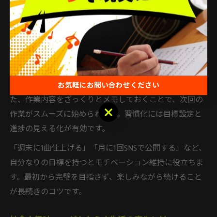
化が重要です。まずは「毎日5分だけDAWを立ち上げる」
など、ハードルの低い目標を設定することが、挫折を防
ぐポイントです。小さなステップでも積み重ねること
で、自然とDTMが日常の一部になります。
例えば、通勤前や就寝前の隙間時間に音楽制作に触れる
時間を設ければ、忙しい日々でも継続が可能です。ま
お気軽にお問い合わせください
た、作業内容をざっくりとメモしておくことで、次回の
お気軽にお問い合わせください
作業がスムーズに始められます。習慣化には目標設定と
進捗の見える化が有効です。
「週末に1曲仕上げる」「月に1回SNSで公開する」など、
自分なりの目標を持つとモチベーション維持に役立ちま
す。最初から完璧を目指さず、楽しみながら続けること
が長続きのコツです。