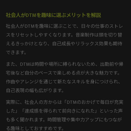
積み重ね
社会人がDTMを趣味に選ぶメリットを解説
DTM初心者にありがちな失敗とその回避策
DTMを長く楽しむための工夫とヒント
社会人がDTMを趣味に選ぶことで、日々の仕事のストレ
スをリセットしやすくなります。音楽制作は頭を切り替
DTMを趣味で長く続ける楽しみ方の秘訣
えるきっかけとなり、自己成長やリラックス効果も期待
DTMを生活に取り入れるための工夫とは
できます。
趣味DTMを長期間楽しむための目標設定法
また、DTMは時間や場所に縛られないため、出勤前や帰
DTMを通して得られる日々の達成感と成長
宅後など自分のペースで楽しめる点が大きな魅力です。
DTMを続けるための環境整備とモチベ維持
作曲やアレンジを通じて新たなスキルを身につけられ、
術
自己表現の幅も広がります。
実際に、社会人の方からは「DTMのおかげで毎日が充実
した」「達成感を得られて前向きになれた」といった声
も多く聞かれます。時間管理や集中力アップにもつなが
る趣味としておすすめです。