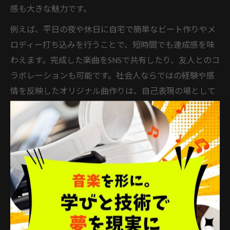
感も大きな魅力です。
例えば、平日の夜や休日に自宅で簡単なビート作りやメ
ロディー打ち込みを行うことで、短時間でも達成感を味
わえます。完成した楽曲をSNSで共有したり、友人とのコ
ラボレーションも可能です。社会人ならではの経験や感
情を反映したオリジナル曲作りは、自己表現の場として
も活用できます。
さらに、DTMは年齢や経験を問わず始めやすい趣味の一
つです。必要な機材やソフトも手軽に揃えられるように
なり、忙しい社会人でも無理なく継続しやすい環境が整
っています。
忙しい社会人でもDTMを続ける習慣作り
忙しい社会人がDTMを続けるためには、無理のない習慣