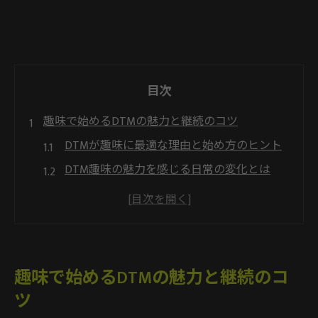
目次
趣味で始めるDTMの魅力と継続のコツ
DTMが趣味に最適な理由と始め方のヒント
DTM趣味の魅力を感じる日常の変化とは
社会人がDTMを趣味に選ぶメリットを解説
DTMを長く続けるためのモチベーション維
持術
DTMを趣味にする上での失敗しにくいコツ
趣味で始めるDTMの魅力と継続のコ
DTMが難しいと感じた時の乗り越え方
ツ
DTMが難しいと感じる理由と対処法のポイ