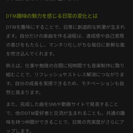
社会人のDTM継続に役立つタイムマネジメ
ント
DTM趣味の魅力を感じる日常の変化とは
毎日続くDTM習慣の作り方を知ろう
DTMを趣味にすることで、日常に創造的な刺激が生まれ
DTMを毎日続けるための習慣化テクニック
ます。自分だけの楽曲を作る過程は、達成感や自己表現
毎日少しずつ進めるDTMの実践的ステップ
の喜びをもたらし、マンネリ化しがちな毎日に新鮮な風
DTM習慣化で挫折を防ぐための工夫とは
を吹き込んでくれます。
日常に溶け込むDTM時間の作り方とコツ
例えば、仕事や勉強の合間に短時間でも音楽制作に取り
DTMは毎日行う必要があるのか徹底解説
組むことで、リフレッシュやストレス解消につながりま
初心者が挫折しないためのDTM実践術
す。自分の成長を実感できるため、モチベーションも自
初心者がDTMで挫折しない始め方のコツ
然と高まります。
おすすめのDTMソフト選びと導入のポイン
また、完成した曲をSNSや動画サイトで発表すること
ト
で、他のDTM愛好者と交流が生まれることも。共通の趣
DTMで最初の一曲を完成させる手順と工夫
味を持つ仲間ができることで、日常の充実度がさらにア
初心者向けDTM習得法と小さな成功体験の
ップします。