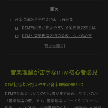
目次
音楽理論が苦手なDTM初心者必見
DTM初心者が抱えやすい音楽理論の壁とは
DTMと音楽理論入門の失敗しない始め方
DTMで音楽理論が難しすぎると感じた時の
対処法
DTM初心者でも学びやすい音楽理論の特徴
音楽理論本とDTM学習の相性を見極めるコ
音楽理論が苦手なDTM初心者必見
ツ
DTMで活かす音楽理論の学び順とは
DTM初心者が抱えやすい音楽理論の壁とは
音楽理論をDTMで順序良く学ぶための基本
DTMを始めたばかりの初心者がまず直面しやすいのが
DTMに最適な音楽理論入門のステップ解説
「音楽理論の壁」です。音楽理論はコードやスケール、
DTM初心者が挫折しない学び順のポイント