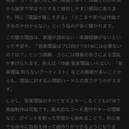
和音、コード進行など専門用語が多く、知識ゼロの状態
から独学で学ぼうとすると挫折しやすい傾向にありま
DTM音楽理論本の選び方と活用法のすすめ
す。特に「理論が難しすぎる」「どこまで学べば作曲で
DTMで役立つ音楽理論の基礎から応用まで
きるのか分からない」という悩みが多く聞かれます。
理論不要論とDTM作曲の現実を比較
この壁の理由は、楽譜が読めない・楽器経験がないとい
DTM 音楽理論いらない派の主張を検証する
った不安や、「音楽理論はプロ向けでDTMには必要ない
音楽理論知らないアーティストの作曲法と
のでは？」という誤解、さらには情報の多さによる混乱
は
が挙げられます。例えば「作曲 音楽理論 いらない」「音
DTMで音楽理論不要論が生まれる背景と理
楽理論 知らないアーティスト」などの検索が多いことか
由
らも、理論に対する心理的ハードルの高さがうかがえま
作曲現場で感じるDTM音楽理論の必要性比
す。
較
しかし、音楽理論のすべてをマスターしなくてもDTMで
DTM音楽理論いらない意見から学ぶポイン
楽曲制作は可能です。基本的なコード進行やキーの理解
ト
など、ポイントを絞った学習から始めることで、初心者
作曲に音楽理論は本当に必要か検証
でも徐々に自信を持って曲作りができるようになりま