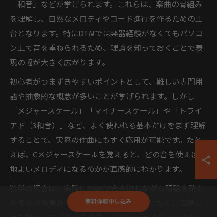
「和音」などが挙げられます。これらは、楽曲の骨組み
を理解し、自然なメロディやコード進行を作るための土
台となります。特にDTMでは楽器経験がなくてもパソコ
ン上で音を重ねられるため、理論を知っておくことで表
現の幅が大きく広がります。
初心者がつまずきやすいポイントとして、難しい専門用
語や抽象的な概念が多いことが挙げられます。しかし
「メジャースケール」「マイナースケール」や「トライ
アド（3和音）」など、よく使われる基本だけをまず理解
することで、実際の作曲にもすぐ応用が可能です。たと
えば、Cメジャースケールを覚えると、どの音を使えば心
地よいメロディになるのかが直感的にわかります。
独学の場合は、実際にDAWで音を出しながら理論を確か
無料体験申し込み
めるのが効果的です。理論書を読むだけでなく、実際に