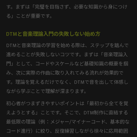
DTM音楽理論必要派と不要派の違いを探る
す。まずは「完璧を目指さず、必要な知識から身につけ
作曲で音楽理論を使うメリットとデメリッ
る」ことが重要です。
ト
DTM作曲に音楽理論はどこまで必要か考察
DTMと音楽理論入門の失敗しない始め方
音楽理論なしでDTM作曲は可能か実体験か
DTMと音楽理論の学習を始める際は、ステップを踏んで
ら検証
進めることが失敗しないコツです。まずは「音楽理論入
DTM初心者が知っておきたい理論の重要性
門」として、コードやスケールなど基礎知識の概要を掴
み、次に実際の作曲に取り入れてみる流れが効果的で
独学DTMで役立つ音楽理論の基本整理
す。理論を覚えるだけでなく、DTMで音を出して体感し
DTM独学で身につけたい音楽理論の基礎知
ながら学ぶことで理解が深まります。
識
初心者がつまずきやすいポイントは「最初から全てを覚
初心者向けDTM音楽理論本の選び方ガイド
えようとする」ことです。そこで、DTM制作に直結する
DTM音楽理論入門として抑えるべきポイン
最低限の理論（例：メジャー/マイナーコード、基本的な
ト
コード進行）に絞り、反復練習しながら徐々に応用範囲
作曲に活かせるDTM理論の勉強法まとめ