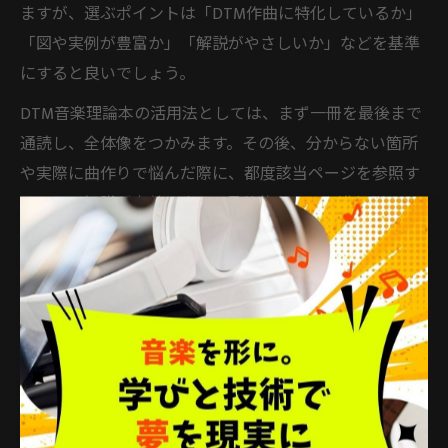
ますが、選ぶポイントは「DTM作曲に特化しているか」
「図や実例が豊富か」「解説がやさしいか」などを基準
にすると良いでしょう。
DTM音楽理論本の活用法としては、まず一冊を最後まで
通読し、全体像をつかみます。その後、分からない箇所
や実際に曲作りで悩んだ際に、都度該当ページを参照す
ることで知識が定着します。具体的なコード進行例や
DAWでの打ち込み例が載っている本は、実践と理論を結
びつけるのに最適です。
また、書籍と併用して動画教材や音源付きの参考書を活
用すると、耳でも理論を体感できるため理解が深まりま
す。自分のレベルと目標に合った本を選び、繰り返し活
用することが、着実なスキルアップにつながります。