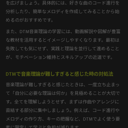
を広げましょう。具体的には、好きな曲のコード進行を
音楽理論本初心者がつまずかない学習法
分析したり、簡単なメロディを作成してみることから始
音楽理論が難しすぎる時の乗り越え方
めるのがおすすめです。
DTM音楽理論難しすぎると感じた時の対処
また、DTM音楽理論の学習には、動画解説や図解が豊富
法
な教材を活用するとイメージしやすくなります。最初は
音楽理論本で挫折しないためのDTM勉強術
失敗しても気にせず、実践と理論を並行して進めること
DTM初心者が実感する理論の壁の突破口
が、モチベーション維持とスキルアップの近道です。
むずかしいDTM音楽理論の理解を深める方
法
DTMで音楽理論が難しすぎると感じた時の対処法
音楽理論難しいと感じる人のためのDTM学
音楽理論が難しすぎると感じたときは、一度立ち止まっ
習法
て「自分に必要な理論は何か」を見極めることが大切で
す。全てを理解しようとせず、まずは作曲やアレンジに
直結する部分に集中しましょう。例えば、コード進行や
メロディの作り方、キーの把握など、DTMでよく使う要
素に限定して学ぶと負担が減ります。