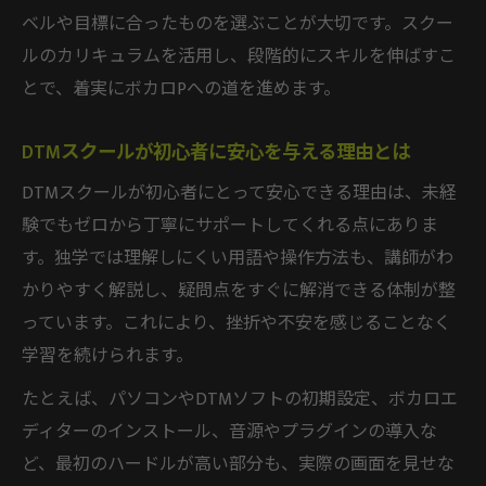
ベルや目標に合ったものを選ぶことが大切です。スクー
ボカロPを目指す作曲未経験者の学習ステッ
ルのカリキュラムを活用し、段階的にスキルを伸ばすこ
プ
とで、着実にボカロPへの道を進めます。
DTMスクールが教える効率的な作曲練習方
法
DTMスクールが初心者に安心を与える理由とは
ボカロ曲制作に役立つDTMスクールの支援
DTMスクールが初心者にとって安心できる理由は、未経
内容
験でもゼロから丁寧にサポートしてくれる点にありま
機材選びから始めるDTMボカロPデビュー手順
す。独学では理解しにくい用語や操作方法も、講師がわ
DTMスクールで学ぶ機材選びの基本と注意
かりやすく解説し、疑問点をすぐに解消できる体制が整
点
っています。これにより、挫折や不安を感じることなく
ボカロPデビューに必要な機材をDTMスクー
学習を続けられます。
ルで確認
たとえば、パソコンやDTMソフトの初期設定、ボカロエ
DTMスクールが提案する初心者向け機材セ
ディターのインストール、音源やプラグインの導入な
ットの選び方
ど、最初のハードルが高い部分も、実際の画面を見せな
DTM・ボカロPが失敗しない機材購入のポイ