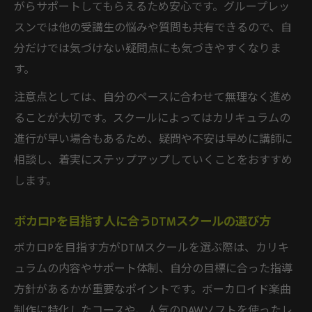
がらサポートしてもらえるため安心です。グループレッ
ント
スンでは他の受講生の悩みや質問も共有できるので、自
DTMスクールで機材の使い方を効率的に習
分だけでは気づけない疑問点にも気づきやすくなりま
得する方法
す。
DTMスクールで習得するおすすめDAW選び
注意点としては、自分のペースに合わせて無理なく進め
DTMスクールでおすすめされるDAWの選び
ることが大切です。スクールによってはカリキュラムの
方
進行が早い場合もあるため、疑問や不安は早めに講師に
ボカロP志望者が知るべきDAWの特徴と選定
相談し、着実にステップアップしていくことをおすすめ
基準
します。
初心者に適したDAWをDTMスクールで体験
する方法
ボカロPを目指す人に合うDTMスクールの選び方
DTMスクールで人気のDAWを比較して選ぶ
ボカロPを目指す方がDTMスクールを選ぶ際は、カリキ
コツ
ュラムの内容やサポート体制、自分の目標に合った指導
ボカロ曲制作に最適なDAWをDTMスクール
方針があるかが重要なポイントです。ボーカロイド楽曲
で探す
制作に特化したコースや、人気のDAWソフトを使ったレ