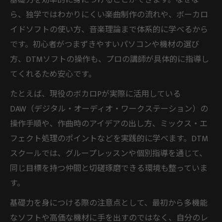
基礎力を効率的に身につけることができます。なぜな
メリット
ら、独学ではわかりにくい楽曲制作の流れや、ボーカロ
ボカロPを目指す上で押さえたいDTM基礎知
イドソフトの使い方、音楽理論まで体系的に学べるから
識
です。初心者がつまずきやすいパソコンや機材の選び
DTMスクールで知るボーカロイド制作の基
方、DTMソフトの操作も、プロの講師が具体的に指導し
本構造
てくれるため安心です。
ボカロP初心者が陥りやすい誤解とDTMの本
たとえば、現役のボカロPが実際に活用している
質
DAW（デジタル・オーディオ・ワークステーション）の
DTMスクールを活用したボカロP理解の深め
操作手順や、作曲時のアイデアの出し方、ミックス・エ
方
フェクト処理のポイントなどを実践的に学べます。DTM
スクールでは、グループレッスンや個別指導を通じて、
作曲初心者でも安心できる学び方のコツ
同じ目標を持つ仲間と切磋琢磨できる環境も整っていま
DTMスクールで安心して作曲を始めるため
す。
の流れ
初心者がつまずきにくいDTMスクールの活
基礎力を身につける際の注意点として、最初から多機能
用法
なソフトや高価な機材に手を出すのではなく、自分のレ