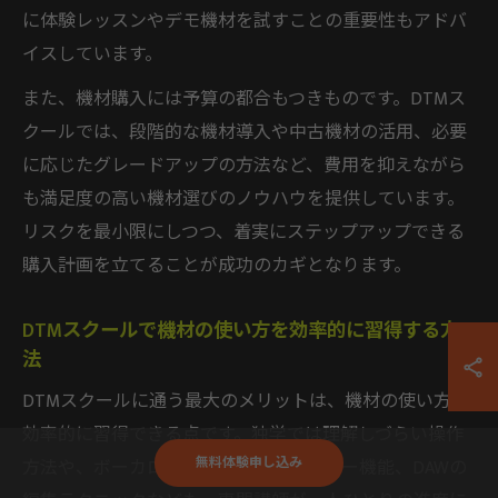
に体験レッスンやデモ機材を試すことの重要性もアドバ
イスしています。
また、機材購入には予算の都合もつきものです。DTMス
クールでは、段階的な機材導入や中古機材の活用、必要
に応じたグレードアップの方法など、費用を抑えながら
も満足度の高い機材選びのノウハウを提供しています。
リスクを最小限にしつつ、着実にステップアップできる
購入計画を立てることが成功のカギとなります。
DTMスクールで機材の使い方を効率的に習得する方
法
DTMスクールに通う最大のメリットは、機材の使い方を
効率的に習得できる点です。独学では理解しづらい操作
無料体験申し込み
方法や、ボーカロイドソフトのエディター機能、DAWの