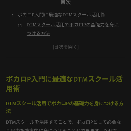
目次
ボカロP入門に最適なDTMスクール活用術
DTMスクール活用でボカロPの基礎力を身に
つける方法
DTMスクールが初心者に安心を与える理由
とは
ボカロPを目指す人に合うDTMスクールの選
び方
ボカロP入門に最適なDTMスクール活
DTMスクールで学ぶボカロ曲制作の流れと
用術
ポイント
ボカロP志望者向けDTMスクールの実践的活
DTMスクール活用でボカロPの基礎力を身につける方
用術
法
初心者が覚えるべきDTMとボカロの違い
DTMスクールを活用することで、ボカロPとして必要な
DTMとボカロの違いをDTMスクールで学ぶ