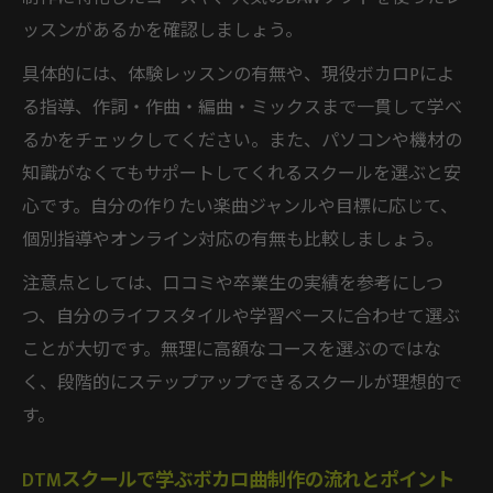
ッスンがあるかを確認しましょう。
楽器未経験者に向けたボカロ曲の作り方入門
DTMスクールで学ぶ楽器未経験者のボカロ
具体的には、体験レッスンの有無や、現役ボカロPによ
作曲法
る指導、作詞・作曲・編曲・ミックスまで一貫して学べ
楽器が弾けなくてもできるボカロ制作入門
るかをチェックしてください。また、パソコンや機材の
知識がなくてもサポートしてくれるスクールを選ぶと安
DTMスクールが支える楽器未経験者の作曲
心です。自分の作りたい楽曲ジャンルや目標に応じて、
デビュー
個別指導やオンライン対応の有無も比較しましょう。
ボカロ曲制作の基礎をDTMスクールで身に
つける
注意点としては、口コミや卒業生の実績を参考にしつ
つ、自分のライフスタイルや学習ペースに合わせて選ぶ
DTMスクールで実践する簡単ボカロ作曲ス
ことが大切です。無理に高額なコースを選ぶのではな
テップ
く、段階的にステップアップできるスクールが理想的で
す。
DTMスクールで学ぶボカロ曲制作の流れとポイント