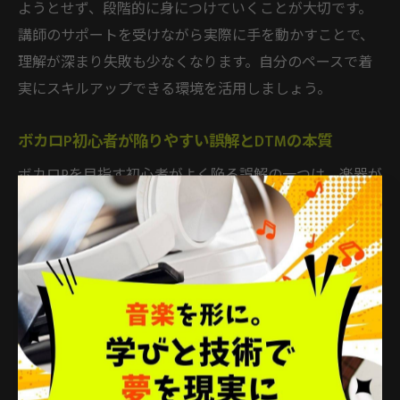
ようとせず、段階的に身につけていくことが大切です。
講師のサポートを受けながら実際に手を動かすことで、
理解が深まり失敗も少なくなります。自分のペースで着
実にスキルアップできる環境を活用しましょう。
ボカロP初心者が陥りやすい誤解とDTMの本質
ボカロPを目指す初心者がよく陥る誤解の一つは、楽器が
弾けないと作曲できないという思い込みです。しかし、
DTMやボーカロイドの世界では、パソコンとソフトがあ
れば楽器経験がなくても楽曲制作が可能です。実際、多
くの現役ボカロPもキーボードやギターが弾けない方が
少なくありません。
また、「ボカロ作曲 難しい」と感じる方も多いですが、
その理由の多くは自己流で挑戦し、基礎や手順が分から
ずに挫折してしまうことにあります。DTMスクールで