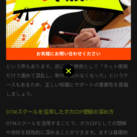
は、制作の本質や正しい学び方を体系的に教えてくれる
ため、無駄な遠回りをせず効率よく成長できます。例え
ば、作曲や編曲の考え方、音楽理論の基礎を知ること
で、自分だけのオリジナル曲を作る自信がつきます。
成功例としては、「独学で悩んでいた部分がクリアにな
お気軽にお問い合わせください
り、投稿した楽曲が多くの人に聴かれるようになった」
という声もあります。逆に、失敗例として「ネット情報
お気軽にお問い合わせください
だけで進めて混乱し、制作が続かなくなった」というケ
ースもあるため、正しい知識とサポートの重要性を意識
しましょう。
DTMスクールを活用したボカロP理解の深め方
DTMスクールを活用することで、ボカロPとしての理解
や技術を段階的に深めることができます。まずは基礎的