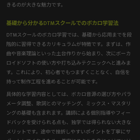
きるのが大きな魅力です。
プロを目指すならDTMスクールで学ぶべき
理由
基礎から分かるDTMスクールでのボカロ学習法
実践重視のDTMスクールで得られる制作ノ
ウハウ
DTMスクールのボカロ学習では、基礎から応用までを段
階的に習得できるカリキュラムが特徴です。まずは、作
DTMスクール卒業生が語るプロへの成長ス
曲や音楽理論といった土台作りから始まり、次にボーカ
トーリー
ロイドソフトの使い方や打ち込みテクニックへと進みま
プロ講師から学べるDTMスクールの指導体
す。これにより、初心者でもつまずくことなく、自信を
制
持って制作工程を進めることが可能です。
DTMスクールと業界ニーズに合ったボカロ
具体的な学習内容としては、ボカロ音源の選び方やパラ
力の育成法
メータ調整、歌詞とのマッチング、ミックス・マスタリ
最新トレンドを追うボカロ制作の始め方
ングの基礎も含まれます。講師による個別指導やフィー
DTMスクールで学ぶ最新ボカロ制作トレン
ドバックを受けられる点も、独学では得られない大きな
ドの特徴
メリットです。途中で挫折しやすいポイントを丁寧にサ
ボカロ制作の基礎と応用をDTMスクールで