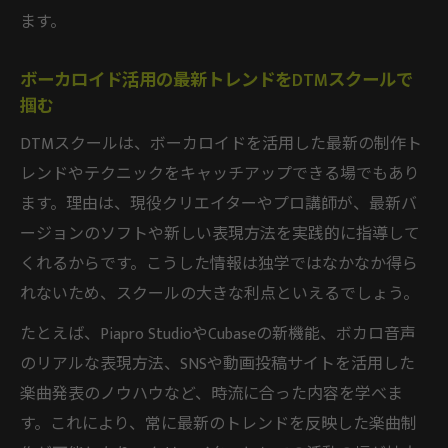
DTMスクールと仕事を両立させるための学
ます。
習法
ボーカロイド活用の最新トレンドをDTMスクールで
社会人がDTMスクールでボカロ制作を始め
掴む
るメリット
DTMスクールは、ボーカロイドを活用した最新の制作ト
実体験を通じた成功へのDTMスクール活用例
レンドやテクニックをキャッチアップできる場でもあり
DTMスクール卒業生が語るボカロ制作の成
ます。理由は、現役クリエイターやプロ講師が、最新バ
功体験
ージョンのソフトや新しい表現方法を実践的に指導して
DTMスクールを活かしたボカロ楽曲の成長
くれるからです。こうした情報は独学ではなかなか得ら
ストーリー
れないため、スクールの大きな利点といえるでしょう。
実践例から学ぶDTMスクールでのスキルア
たとえば、Piapro StudioやCubaseの新機能、ボカロ音声
ップ方法
のリアルな表現方法、SNSや動画投稿サイトを活用した
ボカロ制作成功者に学ぶDTMスクール活用
楽曲発表のノウハウなど、時流に合った内容を学べま
の秘訣
す。これにより、常に最新のトレンドを反映した楽曲制
DTMスクール経験者が教えるボーカロイド