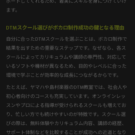
ポートしてくれるため、着実にスキルを身につけていけ
身につける
ます。
トレンドに強いDTMスクールのボカロカリ
キュラム活用法
DTMスクール選びがボカロ制作成功の鍵となる理由
最新ソフトを使ったDTMスクールのボカロ
自分に合ったDTMスクールを選ぶことは、ボカロ制作で
制作体験
結果を出すための重要なステップです。なぜなら、各ス
DTMスクールで得る流行を押さえた楽曲制
クールによってカリキュラムや講師の専門性、対応して
作術
いるソフトや機材が異なるため、目的やレベルに合った
社会人にも嬉しいDTMスクール活用術
環境で学ぶことが効率的な成長につながるからです。
忙しい社会人が選ぶDTMスクール活用のポ
たとえば、ヤマハや島村楽器のDTM教室では、社会人や
イント
初心者向けのコースも充実しています。オンラインレッ
DTMスクールのオンラインレッスンで時間
スンやプロによる指導が受けられるスクールも増えてお
を有効活用
り、忙しい方でも続けやすいのが特徴です。スクール選
社会人向けDTMスクールが実現する効率的
びの際は、無料体験やカリキュラム内容、講師の経歴、
な学び
サポート体制などを比較することが成功への近道となり