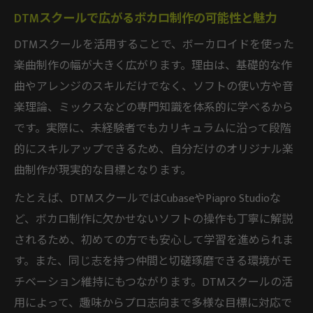
DTMスクール講師による実践的なボカロ指
DTMスクールで広がるボカロ制作の可能性と魅力
導の強み
DTMスクールを活用することで、ボーカロイドを使った
ボーカロイド学習ならDTMスクールが効率的
楽曲制作の幅が大きく広がります。理由は、基礎的な作
初心者も安心のDTMスクールによるボーカ
曲やアレンジのスキルだけでなく、ソフトの使い方や音
ロイド指導法
楽理論、ミックスなどの専門知識を体系的に学べるから
DTMスクールで効率良く学ぶボーカロイド
です。実際に、未経験者でもカリキュラムに沿って段階
制作の流れ
的にスキルアップできるため、自分だけのオリジナル楽
DTMスクール活用で叶える自分だけのボカ
曲制作が現実的な目標となります。
ロ楽曲作り
たとえば、DTMスクールではCubaseやPiapro Studioな
現役クリエイターが教えるDTMスクールの
ど、ボカロ制作に欠かせないソフトの操作も丁寧に解説
実践力
されるため、初めての方でも安心して学習を進められま
DTMスクールのカリキュラムで見るボーカ
す。また、同じ志を持つ仲間と切磋琢磨できる環境がモ
ロイド学習の進化
チベーション維持にもつながります。DTMスクールの活
プロ志向へ導くDTMスクールの魅力とは
用によって、趣味からプロ志向まで多様な目標に対応で