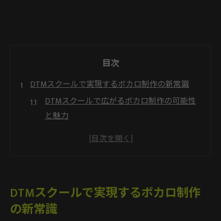
目次
DTMスクールで実現するボカロ制作の新常識
DTMスクールで広がるボカロ制作の可能性
と魅力
基礎から分かるDTMスクールでのボカロ学
習法
DTMスクール選びがボカロ制作成功の鍵と
なる理由
DTMスクールで実現するボカロ制作
ボーカロイド活用の最新トレンドをDTMス
の新常識
クールで掴む