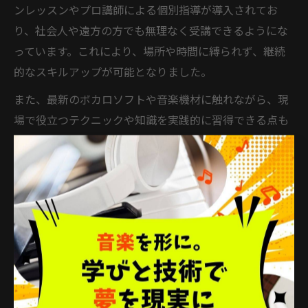
ンレッスンやプロ講師による個別指導が導入されてお
り、社会人や遠方の方でも無理なく受講できるようにな
っています。これにより、場所や時間に縛られず、継続
的なスキルアップが可能となりました。
また、最新のボカロソフトや音楽機材に触れながら、現
場で役立つテクニックや知識を実践的に習得できる点も
進化の一例です。こうした充実したカリキュラムによ
り、初心者からプロ志向まで幅広いニーズに応えるDTM
スクールの価値が高まっています。
プロ志向へ導くDTMスクールの魅力
とは
プロを目指すならDTMスクールで学ぶべき理由