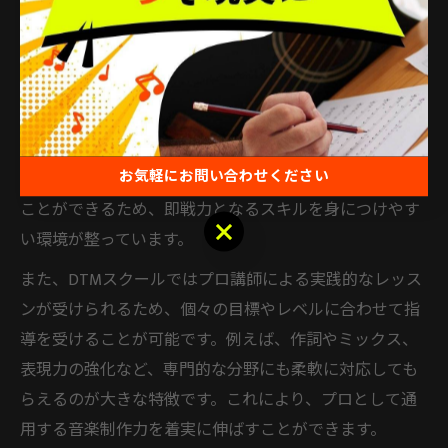
DTMスクールでボカロ制作を学ぶことは、プロを目指す
方にとって大きなメリットがあります。なぜなら、独学
では習得が難しい作曲や編曲、ボーカロイドの操作方法
などを、体系的なカリキュラムで効率よく学べるからで
す。特にプロ志向の方は、現場で求められる音楽理論や
お気軽にお問い合わせください
DTMソフトの使い方、最新の音楽トレンドも同時に学ぶ
ことができるため、即戦力となるスキルを身につけやす
お気軽にお問い合わせください
い環境が整っています。
また、DTMスクールではプロ講師による実践的なレッス
ンが受けられるため、個々の目標やレベルに合わせて指
導を受けることが可能です。例えば、作詞やミックス、
表現力の強化など、専門的な分野にも柔軟に対応しても
らえるのが大きな特徴です。これにより、プロとして通
用する音楽制作力を着実に伸ばすことができます。