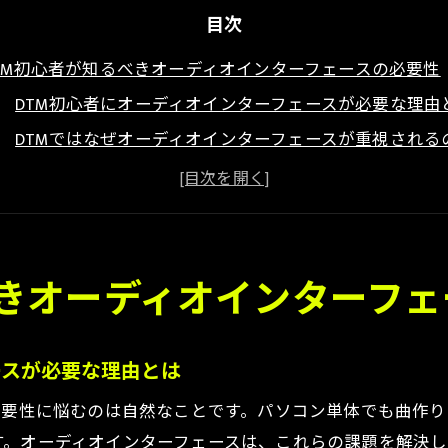
目次
TM初心者が知るべきオーディオインターフェースの必要性
DTM初心者にオーディオインターフェースが必要な理由
DTMではなぜオーディオインターフェースが重視される
DTMでオーディオインターフェースはいらない選択肢も
DTMの音質向上とオーディオインターフェースの役割
DTM導入時に迷いやすい必要機材の見極め方
質とレイテンシー改善に役立つDTM機材選びのコツ
べきオーディオインターフ
DTMで音質を左右するオーディオインターフェースの選
レイテンシー対策に有効なDTM機材構成のポイント
ースが必要な理由とは
DTMの音質重視派におすすめな選び方の基準
必要性に悩むのは自然なことです。パソコン単体でも曲作
DTM初心者が知るべきコスパ最強の選択肢とは
す。オーディオインターフェースは、これらの課題を解決