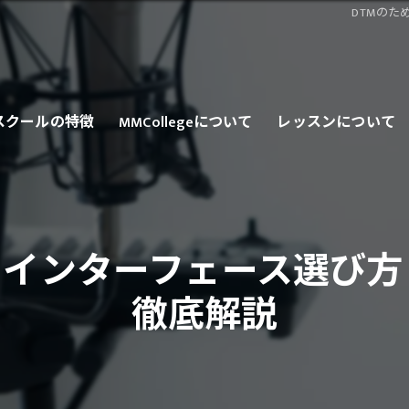
DTMの
スクールの特徴
MMCollegeについて
レッスンについて
ンライン
ロ
オインターフェース選び
会人
徹底解説
心者
カロP