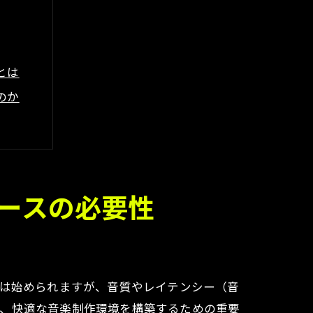
とは
のか
ある？
ェースの必要性
び方
りは始められますが、音質やレイテンシー（音
し、快適な音楽制作環境を構築するための重要