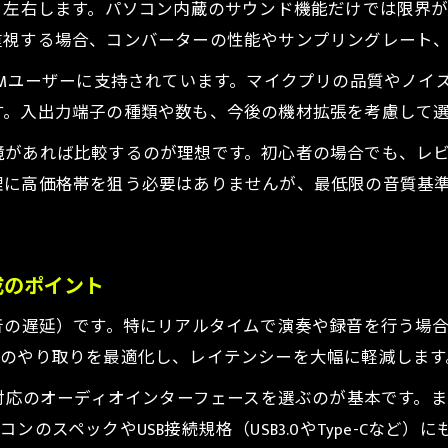
く左右します。パソコン内蔵のサウンド機能だけでは限界
重視する場合、コンバーターの性能やサンプリングレート
多くのDTMユーザーに支持されています。マイクプリの品質や
す。入出力端子の種類や数も、今後の機材拡張を考慮して
境があれば比較するのが理想です。初心者の場合でも、レ
に高価格帯を狙う必要はありませんが、最低限の音質基準
成のポイント
音の遅延）です。特にリアルタイムで演奏や録音を行う場
とのやり取りを最適化し、レイテンシーを大幅に軽減します
ー対応のオーディオインターフェースを選ぶのが基本です。
のスペックやUSB接続規格（USB3.0やType-Cなど