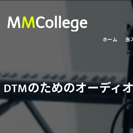
ホーム
当
オ
プ
DTMのためのオーディ
社
初
ボ