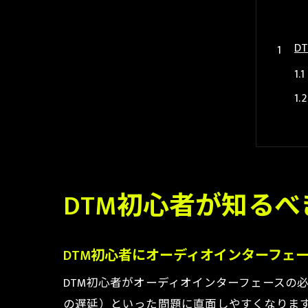
D
音
DTM初心者が知る
DTM初心者にオーディオインターフェ
DTM初心者がオーディオインターフェースの
の遅延）といった問題に直面しやすくなりま