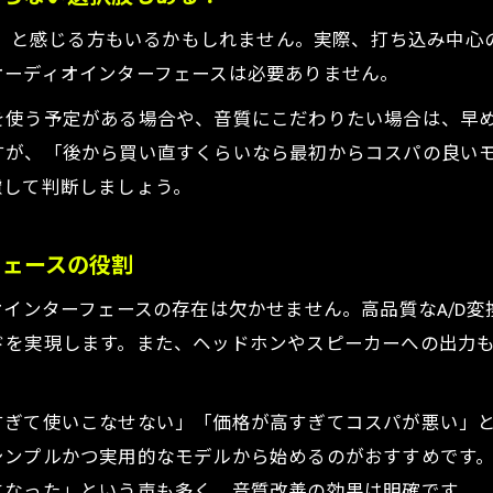
途別に異なるDTMオーディオインターフェースの選び方
ない」と感じる方もいるかもしれません。実際、打ち込み中
DTMの用途別に最適なオーディオインターフェースを選
オーディオインターフェースは必要ありません。
録音やモニタリング重視で選ぶDTM機材のコツ
を使う予定がある場合や、音質にこだわりたい場合は、早
DTM初心者が迷わない用途別選定ポイント
すが、「後から買い直すくらいなら最初からコスパの良い
用途ごとに異なるDTM必要機能の整理方法
慮して判断しましょう。
DTMで後悔しないための選び方の具体例
後失敗しないためのDTM環境構築ポイント
フェースの役割
DTM初心者が失敗しないための環境構築の秘訣
お気軽にお問い合わせください
お気軽にお問い合わせください
オインターフェースの存在は欠かせません。高品質なA/D
DTM導入で後悔しないための準備と見極め方
ドを実現します。また、ヘッドホンやスピーカーへの出力
長期的に役立つDTMオーディオインターフェース選び
DTM制作を快適にする環境作りの優先順位
すぎて使いこなせない」「価格が高すぎてコスパが悪い」
拡張性を意識したDTM機材構成の考え方
シンプルかつ実用的なモデルから始めるのがおすすめです
になった」という声も多く、音質改善の効果は明確です。