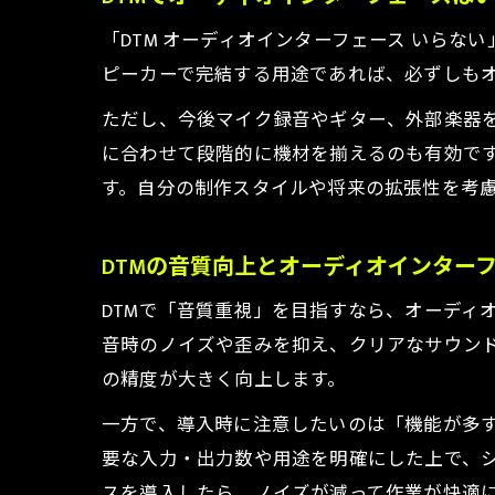
用
「DTM オーディオインターフェース いら
ピーカーで完結する用途であれば、必ずしも
ただし、今後マイク録音やギター、外部楽器
に合わせて段階的に機材を揃えるのも有効で
す。自分の制作スタイルや将来の拡張性を考
今
DTMの音質向上とオーディオインター
DTMで「音質重視」を目指すなら、オーディ
音時のノイズや歪みを抑え、クリアなサウン
の精度が大きく向上します。
一方で、導入時に注意したいのは「機能が多
要な入力・出力数や用途を明確にした上で、
スを導入したら、ノイズが減って作業が快適