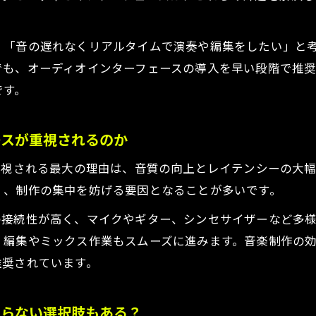
音質重視でDTMオーディオインターフェースを選ぶ注意
ち込み中心ならオーディオインターフェースはいらない？
」「音の遅れなくリアルタイムで演奏や編集をしたい」と
DTMで打ち込み主体の場合の必要機材を解説
でも、オーディオインターフェースの導入を早い段階で推
DTM打ち込みメイン派はオーディオインターフェース不
です。
DTM初心者が知る打ち込み制作の最小構成
将来録音も視野に入れた機材選びの考え方
ースが重視されるのか
DTM制作の幅を広げるオーディオインターフェースの役
重視される最大の理由は、音質の向上とレイテンシーの大
スパ重視で選ぶDTM向けオーディオインターフェース
く、制作の集中を妨げる要因となることが多いです。
DTM初心者におすすめのコスパ重視の選び方
の接続性が高く、マイクやギター、シンセサイザーなど多
DTMでコスパ最強オーディオインターフェースの見極め
、編集やミックス作業もスムーズに進みます。音楽制作の
必要十分なDTM機能を備えた実用機材の選び方
推奨されています。
DTM導入時に失敗しにくいコスパ判断基準
長く使えるDTMオーディオインターフェース選定術
いらない選択肢もある？