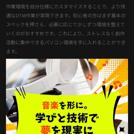
作業環境を自分仕様にカスタマイズすることで、より快
適なDTM作業が実現できます。初心者の方はまず基本の
スペックを押さえ、必要に応じて少しずつ環境を整えて
いくのがおすすめです。これにより、ストレスなく創作
活動に集中できるパソコン環境を手に入れることができ
ます。
MacとWindowsで迷うDTMパソコンの
選び方
DTMパソコンはMacかWindowsか徹底比較
DTMパソコンを選ぶ際、多くの方がまず悩むのが「Mac
かWindowsか」という問題です。どちらにも音楽制作に
適した特徴があり、自分の制作スタイルや予算に合わせ