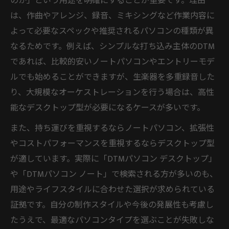
のか」という用途を明確にすることが重要です。理由
量
は、作曲やアレンジ、録音、ミキシングなど作業内容に
よって必要なスペックや推奨されるパソコンの種類が異
快適なDTM環境に必要なパソコン性能
なるためです。例えば、シンプルな打ち込み主体のDTM
DTMパソコンで作業効率を高めるポイント
であれば、比較的安いノートパソコンやエントリーモデ
MacとWindowsで迷うDTMパソコンの選び方
ルでも始めることができますが、生楽器を多重録音した
DTMパソコンはMacかWindowsか徹底比較
り、大規模なオーケストレーションを行う場合は、高性
DTM用途に最適なOS選びのポイント
能なデスクトップ型が必要になるケースが多いです。
DTMパソコン選びで押さえるべきMacと
また、持ち運びを重視するならノートパソコン、拡張性
Windowsの違い
やコストパフォーマンスを重視するならデスクトップ型
DTMパソコンのMacとWindowsメリット比較
が適しています。実際に「DTMパソコン デスクトップ」
DTMパソコン初心者におすすめのOSはどち
や「DTMパソコン ノート」で検索される方が多いのも、
らか
用途やライフスタイルに合わせた選択が求められている
安いDTMパソコンで始める音楽制作のコツ
証拠です。自分の制作スタイルや今後の発展性も考慮し
DTMパソコンは安くても十分始められる
たうえで、最適なパソコンタイプを選ぶことが失敗しな