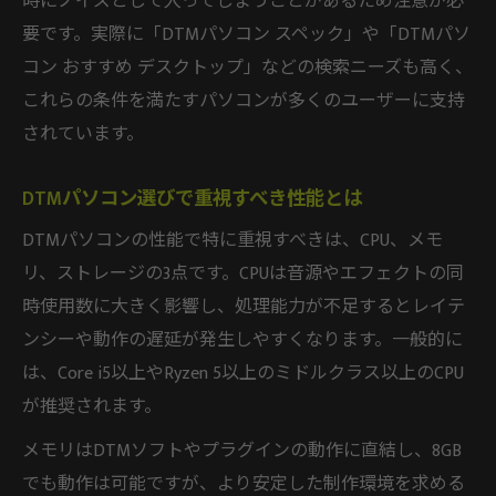
時にノイズとして入ってしまうことがあるため注意が必
DTMパソコンスペックで後悔しないための
要です。実際に「DTMパソコン スペック」や「DTMパソ
注意点
コン おすすめ デスクトップ」などの検索ニーズも高く、
デスクトップとノートで異なるDTM活用術
これらの条件を満たすパソコンが多くのユーザーに支持
されています。
DTMパソコンはデスクトップとノートどち
らが最適か
DTMパソコン選びで重視すべき性能とは
DTMパソコン活用術は用途別で変わる
DTMパソコンの性能で特に重視すべきは、CPU、メモ
DTMパソコンのデスクトップ活用のメリッ
リ、ストレージの3点です。CPUは音源やエフェクトの同
ト
時使用数に大きく影響し、処理能力が不足するとレイテ
持ち運びやすいDTMパソコンノート活用法
ンシーや動作の遅延が発生しやすくなります。一般的に
DTMパソコンはデスクトップで拡張性を活
は、Core i5以上やRyzen 5以上のミドルクラス以上のCPU
かす
が推奨されます。
メモリはDTMソフトやプラグインの動作に直結し、8GB
でも動作は可能ですが、より安定した制作環境を求める