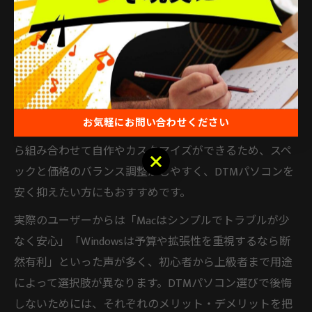
て選ぶことが重要です。Macは直感的な操作性や高い安
定性が評価される一方、Windowsはコストパフォーマン
スやカスタマイズ性の高さが魅力です。
例えば、MacはLogic ProなどMac専用の人気DAWソフト
が使える点や、標準で高品質なオーディオ機能を備えて
お気軽にお問い合わせください
いる点が強みです。一方のWindowsは、豊富なパーツか
ら組み合わせて自作やカスタマイズができるため、スペ
お気軽にお問い合わせください
ックと価格のバランス調整がしやすく、DTMパソコンを
安く抑えたい方にもおすすめです。
実際のユーザーからは「Macはシンプルでトラブルが少
なく安心」「Windowsは予算や拡張性を重視するなら断
然有利」といった声が多く、初心者から上級者まで用途
によって選択肢が異なります。DTMパソコン選びで後悔
しないためには、それぞれのメリット・デメリットを把