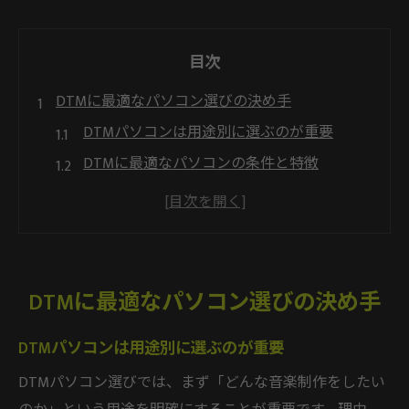
目次
DTMに最適なパソコン選びの決め手
DTMパソコンは用途別に選ぶのが重要
DTMに最適なパソコンの条件と特徴
DTMパソコン選びで重視すべき性能とは
コスパを考慮したDTMパソコンの選定基準
DTMパソコンの失敗しない選び方のコツ
快適な音楽制作環境を叶えるDTMパソコンの条
DTMに最適なパソコン選びの決め手
件
DTMパソコンのスペックは快適さの鍵
DTMパソコンは用途別に選ぶのが重要
ストレスなくDTMできるパソコンの特徴
DTMパソコン選びでは、まず「どんな音楽制作をしたい
DTMパソコンに求められるメモリとSSD容