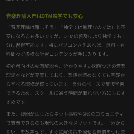
作曲を続けるなら音楽理論は必要なのか
音楽理論入門はDTM独学でも安心
DTM作曲に音楽理論は本当に必要か検証
「音楽理論は難しそう」「独学では無理なのでは」と不
作曲で音楽理論不要説に対する実体験
安になる方も多いですが、DTMの普及により独学でも十
DTMと音楽理論両立で表現力はどう変わる
分に習得可能です。特にパソコンさえあれば、無料・有
音楽理論知らないアーティストに学ぶ姿勢
料問わず多様な学習コンテンツが手に入ります。
DTM作曲の継続力と理論の関係を解説
初心者向けの動画解説や、分かりやすい図解つきの音楽
DTMと音楽理論の壁を越える習慣づくり
理論本などが充実しており、楽譜が読めなくても基礎か
DTMと音楽理論の壁を超える毎日の工夫
ら学べる環境が整っています。自分のペースで反復学習
継続できるDTM学習習慣の作り方
できるため、スクールに通う時間が取れない方にもおす
音楽理論独学を支えるDTMルーティン術
すめです。
DTM初心者が挫折しないための習慣化法
また、疑問が生じたらネット検索やSNSのコミュニティ
音楽理論をDTMで身につける習慣の極意
で質問できるのも現代の大きなメリットです。「分から
ない」を放置せず、すぐに解決策を探せる習慣をつけま