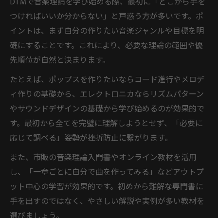
作曲に音楽理論は絶対必要なのか考察
DTMで音楽理論を学び始める際、最初に「どこから手を
つければいいか分からない」と戸惑う方が多いです。ポ
音楽理論よりDTMの実践を重視する理由
イントは、まず自分の作りたい音楽ジャンルや目標を明
独学DTMで音楽理論を身につける基本手順
確にすることです。これにより、必要な理論の範囲や優
DTM独学で音楽理論を効率よく学ぶ流れ
先順位が自然と決まります。
音楽理論入門から応用までDTMで実践
たとえば、ポップスを作りたいならコード進行やメロデ
DTM初心者が習得すべき音楽理論の順序
ィ作りの基礎から、エレクトロニカならリズムパターン
本や教材でDTM音楽理論を独学する方法
やサウンドデザインの基礎から学び始めるのが効果的で
DTMで音楽理論を体感的に理解する秘訣
す。最初から全てを完璧に理解しようとせず、「必要に
難しそうな理論もDTMを使えば簡単に理解
応じて調べる」姿勢が挫折防止に繋がります。
DTMで難解な音楽理論を直感的に学ぶ方法
また、市販の音楽理論入門書やオンライン教材を活用
和声学や対位法もDTMで楽しく理解可能
し、「一章ごとに自分で曲を作ってみる」などアウトプ
DTM活用で音楽理論の壁を乗り越える技
ット中心の学習が効果的です。初めから難解な専門書に
複雑な理論もDTMで可視化して身につける
手を出すのではなく、やさしい解説や実例が多い教材を
選びましょう。
DTM実践で抽象的な音楽理論が分かる理由