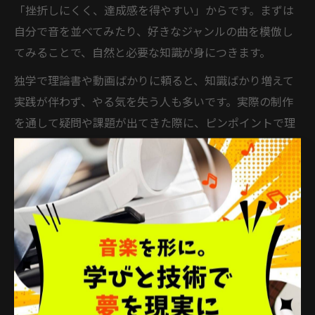
「挫折しにくく、達成感を得やすい」からです。まずは
自分で音を並べてみたり、好きなジャンルの曲を模倣し
てみることで、自然と必要な知識が身につきます。
独学で理論書や動画ばかりに頼ると、知識ばかり増えて
実践が伴わず、やる気を失う人も多いです。実際の制作
を通して疑問や課題が出てきた際に、ピンポイントで理
論を補強するほうが効率的です。たとえば、コード進行
で迷った時に理論を調べる、メロディの作り方に行き詰
まった時にスケールを学ぶ、という流れが理想的です。
また、実践中心の学習は「自分で作った曲が完成する」
という小さな成功体験を積み重ねやすいのが特徴です。
これにより、音楽制作の継続意欲が高まり、自然と理論
も身についていきます。習得の順序としては、まず実
践、その後に理論を補うことが、独学でも挫折しにくい