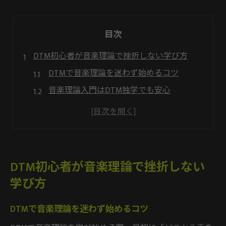
目次
DTM初心者が音楽理論で挫折しない学び方
DTMで音楽理論を迷わず始めるコツ
音楽理論入門はDTM独学でも安心
挫折せず続けるDTM学習の習慣化術
DTM初心者が陥りやすい壁と対策法
DTM音楽理論の基礎を効率よく習得
音楽理論は知らなくてもDTMは楽しめる？
DTM初心者が音楽理論で挫折しない
DTMは音楽理論なしでも始められるか
学び方
音楽理論知らないDTMの楽しみ方とは
DTMで音楽理論を迷わず始めるコツ
DTMで音楽理論いらない説の真相を検証