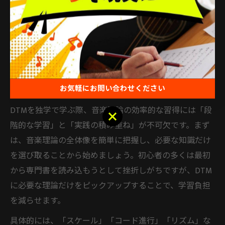
ポイントです。
独学DTMで音楽理論を身につける基
本手順
お気軽にお問い合わせください
DTM独学で音楽理論を効率よく学ぶ流れ
DTMを独学で学ぶ際、音楽理論の効率的な習得には「段
お気軽にお問い合わせください
階的な学習」と「実践の積み重ね」が不可欠です。まず
は、音楽理論の全体像を簡単に把握し、必要な知識だけ
を選び取ることから始めましょう。初心者の多くは最初
から専門書を読み込もうとして挫折しがちですが、DTM
に必要な理論だけをピックアップすることで、学習負担
を減らせます。
具体的には、「スケール」「コード進行」「リズム」な