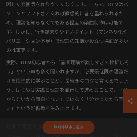
図した雰囲気を作りやすくなります。一方で、DTMはパ
ソコンとソフトさえあれば直感的に音を重ねられるた
め、理論を知らなくてもある程度の楽曲制作は可能で
す。しかし、行き詰まりやすいポイント（マンネリ化や
バリエーション不足）で理論の知識が役立つ場面が多い
のは事実です。
実際、DTM初心者から「音楽理論が難しすぎて挫折しそ
う」という声も多く聞かれますが、必要最低限の理論だ
けを段階的に学ぶことが、長続きのコツと言えるでしょ
う。はじめは実践と理論を並行して進めることで、「分
からないから面白くない」ではなく「分かったから楽し
い」という好循環を生み出せます。
作曲で音楽理論不要説に対する実体験
無料体験申し込み