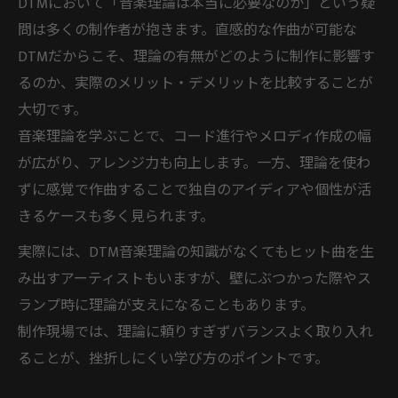
DTMにおいて「音楽理論は本当に必要なのか」という疑
音楽理論が難しいと感じる理由と対策
問は多くの制作者が抱きます。直感的な作曲が可能な
DTMで音楽理論が難しすぎると感じる瞬間
DTMだからこそ、理論の有無がどのように制作に影響す
とは
るのか、実際のメリット・デメリットを比較することが
専門用語が多い音楽理論をやさしく理解す
大切です。
るコツ
音楽理論を学ぶことで、コード進行やメロディ作成の幅
独学DTMでつまずきやすい理論の壁と乗り
が広がり、アレンジ力も向上します。一方、理論を使わ
越え方
ずに感覚で作曲することで独自のアイディアや個性が活
音楽理論本や入門書を活用した学習法の選
きるケースも多く見られます。
び方
実際には、DTM音楽理論の知識がなくてもヒット曲を生
難しい音楽理論をDTM制作に活かす実践的
み出すアーティストもいますが、壁にぶつかった際やス
対策
ランプ時に理論が支えになることもあります。
独学で学ぶDTM音楽理論のコツを紹介
制作現場では、理論に頼りすぎずバランスよく取り入れ
ることが、挫折しにくい学び方のポイントです。
DTMで音楽理論を独学する最初の一歩とは
初心者に最適な音楽理論本や教材の選び方