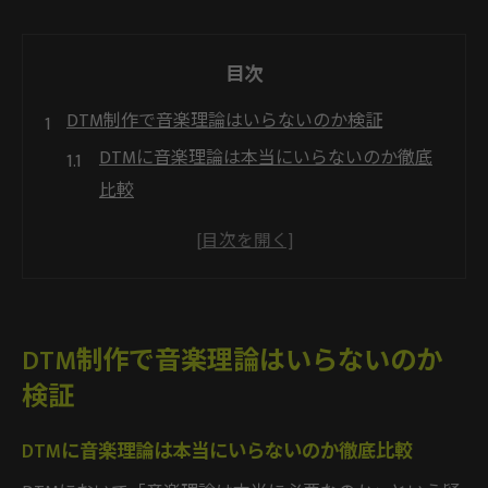
目次
DTM制作で音楽理論はいらないのか検証
DTMに音楽理論は本当にいらないのか徹底
比較
作曲で音楽理論が不要と言われる理由を解
説
DTM制作現場で理論を使わないメリットと
課題
DTM制作で音楽理論はいらないのか
音楽理論なしで作曲するアーティストの実
検証
例に学ぶ
DTM独学派が感じる音楽理論への疑問と答
DTMに音楽理論は本当にいらないのか徹底比較
え