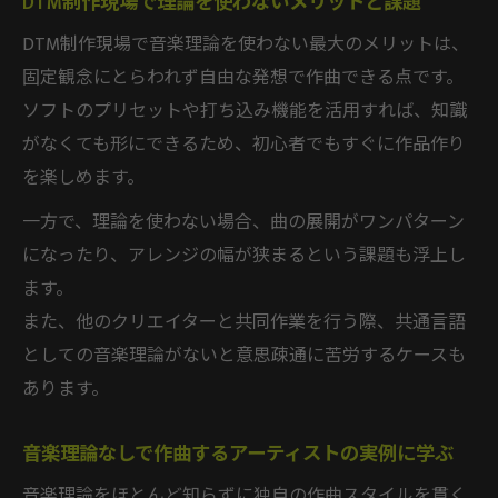
DTM制作現場で理論を使わないメリットと課題
メロディ作成に役立つ音楽理論の具体的使
DTM制作現場で音楽理論を使わない最大のメリットは、
い方
固定観念にとらわれず自由な発想で作曲できる点です。
知らずに作曲できるDTMの理論活用法
ソフトのプリセットや打ち込み機能を活用すれば、知識
DTMで音楽理論を意識せず使うアプローチ
がなくても形にできるため、初心者でもすぐに作品作り
を楽しめます。
無意識に作曲できる音楽理論の基礎知識
耳コピで身につく音楽理論入門のコツ
一方で、理論を使わない場合、曲の展開がワンパターン
音楽理論を知らないアーティストに学ぶ作
になったり、アレンジの幅が狭まるという課題も浮上し
曲術
ます。
また、他のクリエイターと共同作業を行う際、共通言語
DTMで自然に理論を活かすアレンジの工夫
としての音楽理論がないと意思疎通に苦労するケースも
この先挫折しない音楽理論習得術
あります。
DTMで音楽理論を挫折せずに続けるコツ
音楽理論独学の習慣化で得られるDTM制作
音楽理論なしで作曲するアーティストの実例に学ぶ
力
音楽理論をほとんど知らずに独自の作曲スタイルを貫く