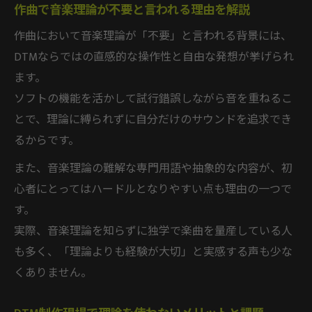
作曲で音楽理論が不要と言われる理由を解説
DTMに役立つスケールとコード進行の覚え
作曲において音楽理論が「不要」と言われる背景には、
方
DTMならではの直感的な操作性と自由な発想が挙げられ
音楽理論独学を効率化するアウトプット習
ます。
慣
ソフトの機能を活かして試行錯誤しながら音を重ねるこ
ピアノロールで学ぶ音楽理論入門の実践例
とで、理論に縛られずに自分だけのサウンドを追求でき
実践で役立つ音楽理論入門のすすめ
るからです。
DTM初心者におすすめの音楽理論入門の進
また、音楽理論の難解な専門用語や抽象的な内容が、初
め方
心者にとってはハードルとなりやすい点も理由の一つで
作曲に活かせる音楽理論基礎をわかりやす
す。
く解説
実際、音楽理論を知らずに独学で楽曲を量産している人
DTMで音楽理論を実践するための練習法と
も多く、「理論よりも経験が大切」と実感する声も少な
は
くありません。
音楽理論入門書を活用した制作力アップの
秘訣