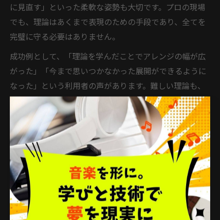
に見直す」といった柔軟な姿勢も大切です。プロの現場
でも、理論はあくまで表現のための手段であり、全てを
完璧に守る必要はありません。
成功例として、「理論を学んだことでアレンジの幅が広
がった」「今まで思いつかなかった展開ができるように
なった」という利用者の声があります。難しい理論も、
実践を通じて少しずつ自分のものにしていくことが、
DTMで挫折しない最大のコツです。
独学で学ぶDTM音楽理論のコツを紹
介
DTMで音楽理論を独学する最初の一歩とは