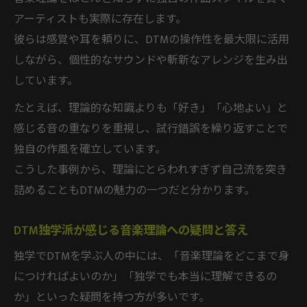
難しい音楽理論も楽しく学ぶマインドセッ
アーティストも実際に存在します。
ト
彼らは感覚や耳を頼りに、DTMの操作性を最大限に活用
DTM初心者向け音楽理論本の活かし方
しながら、個性的なサウンドや斬新なアレンジを生み出
実践型学習で身につく音楽理論の定着法
しています。
たとえば、理論的な知識よりも「好き」「心地よい」と
感じる音の重なりを重視し、試行錯誤を繰り返すことで
独自の作風を確立しています。
こうした事例から、理論にとらわれすぎず自己流を突き
詰めることもDTMの魅力の一つだと分かります。
DTM独学派が感じる音楽理論への疑問と答え
独学でDTMを学ぶ人の中には、「音楽理論をどこまで身
につければよいのか」「独学でも本当に理解できるの
か」といった疑問を持つ方が多いです。