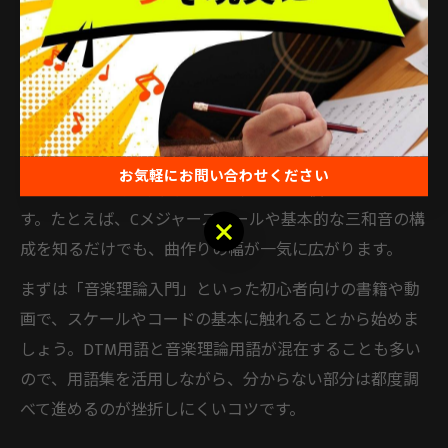
DTMで音楽理論を独学しようと考えたとき、多くの方が
「何から始めればよいのか分からない」「理論は難しす
ぎるのでは？」という不安を感じがちです。結論から言
えば、最初の一歩は“完璧を求めず、必要最低限の基
礎”から学ぶことです。
理由は、DTMの現場では複雑な理論よりも、スケールや
お気軽にお問い合わせください
コード進行などの実践的な知識がすぐに役立つためで
す。たとえば、Cメジャースケールや基本的な三和音の構
お気軽にお問い合わせください
成を知るだけでも、曲作りの幅が一気に広がります。
まずは「音楽理論入門」といった初心者向けの書籍や動
画で、スケールやコードの基本に触れることから始めま
しょう。DTM用語と音楽理論用語が混在することも多い
ので、用語集を活用しながら、分からない部分は都度調
べて進めるのが挫折しにくいコツです。