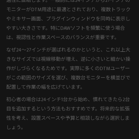
適性に直結します。一般的には24インチから27インチの
DTM制作がはかどるモニターの条件
モニターがDTM用途に最適とされており、複数トラック
長時間作業に適したDTMモニターの特徴
やミキサー画面、プラグインウィンドウを同時に表示し
快適制作へ導くDTMモニター基準まとめ
やすい大きさです。特にDAWソフトを頻繁に使う場合
DTM向けモニター基準の具体的な例
は、視認性と作業スペースのバランスが重要です。
DTMに必須のモニター解像度とは
なぜ24〜27インチが選ばれるのかというと、これ以上大
DTM作業用に推奨される画面仕様
きなサイズでは視線移動が増え、逆に小さいと細かい操
作業快適化に役立つDTMモニター条件
作がしづらくなるためです。実際に多くのDTMユーザー
DTM制作環境で重視したい基準一覧
がこの範囲のサイズを選び、複数台モニターを横並びで
初心者が失敗しないDTMモニターの選択法
配置して作業の幅を広げています。
DTM初心者向けモニター選びの優先点
初心者の場合は24インチ1台から始め、慣れてきたら2台
DTM導入時に押さえたい選択基準
目を追加するという方法もおすすめです。将来的な拡張
失敗しないためのDTMモニター比較術
性を考え、設置スペースや予算と相談しながら選択しま
しょう。
DTMを始める人のための選び方ガイド
コスパ重視で選ぶDTMモニター基準