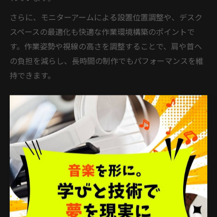
さらに、モニターアームによる設置位置調整や、デスク
スペースの最適化も快適な作業環境構築のポイントで
す。作業姿勢や視線の高さを調整することで、肩や首へ
の負担を減らし、長時間の制作でもパフォーマンスを維
持できます。
長時間作業に適したDTMモニターの特徴
DTMで長時間作業を行う場合、目の健康と集中力を守る
モニター選びが不可欠です。具体的には、ブルーライト
カットやフリッカーフリーなどの目にやさしい機能、色
温度調整、アンチグレア（非光沢）パネルが搭載された
モデルが推奨されます。
なぜなら、これらの機能は目の疲れや肩こり、頭痛など
のリスクを軽減し、長時間の制作でも快適さを保てるか