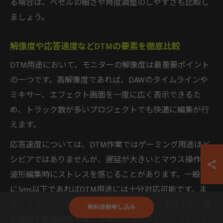
る場合は、ベゼルの細さや角度調整のしやすさも比較し
ましょう。
解像度や応答速度などDTMの要素を徹底比較
DTM用途において、モニターの解像度は最重要ポイント
の一つです。高解像度であれば、DAWのタイムラインや
ミキサー、エフェクト画面を一度に広く表示できるた
め、トラック数が多いプロジェクトでも快適に編集が行
えます。
応答速度については、DTM作業ではゲーミング用途ほど
シビアではありませんが、遅延が大きいとマウス操作や
波形編集時にストレスを感じることがあります。一般的
に5ms以下であればDTM用途には十分対応可能です。ま
た、リフレッシュレートは60Hzで問題ありませんが、複
無料体験申し込み
数画面や動画編集も兼ねる場合は高リフレッシュレート