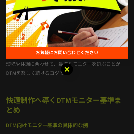
らです。実際、ユーザーからも「ブルーライトカット機
能を使うことで目の痛みが減った」「アンチグレアパネ
ルで映り込みが気にならなくなった」といった声が多く
聞かれます。
特に初心者は、価格だけで選ばず、長期的な健康や作業
お気軽にお問い合わせください
効率を見据えて機能を比較検討しましょう。自分の作業
環境や体調に合わせて、最適なモニターを選ぶことが
お気軽にお問い合わせください
DTMを楽しく続けるコツです。
快適制作へ導くDTMモニター基準ま
とめ
DTM向けモニター基準の具体的な例