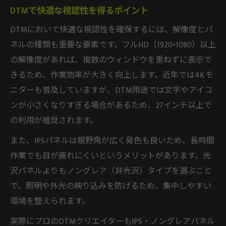
DTMで快適な視認性を得るポイント
スペック比較で見極めるDTM用モニター
DTMにおいて快適な視認性を確保するには、解像度とパ
DTM向けモニターのスペック比較方法
ネルの種類も重要な要素です。フルHD（1920×1080）以上
解像度や応答速度などDTMの要素を徹底比
の解像度があれば、複数のウィンドウを重ねずに表示で
較
きるため、作業効率が大きく向上します。近年では4Kモ
DTM作業用に最適なスペックの見極め方
ニターも普及していますが、DTM用途では文字やアイコ
スペック表から判断するDTMモニター選び
ンが小さくなりすぎる場合があるため、27インチ以上で
DTM用途別モニター選択の比較ポイント
の利用が推奨されます。
長く使えるDTMモニター構成の極意
また、IPSパネルは視野角が広く発色も良いため、長時間
DTMで長期間使えるモニター構成とは
作業でも目が疲れにくいというメリットがあります。光
将来性を考えたDTMモニター選びのコツ
沢パネルよりもノングレア（非光沢）タイプを選ぶこと
買い替えずに済むDTMモニター活用方法
で、照明や外光の映り込みを防げるため、集中しやすい
環境を整えられます。
DTM用モニター長持ちのための選定基準
DTMライフを支える安定構成のポイント
実際にプロのDTMクリエイターもIPS・ノングレアパネル