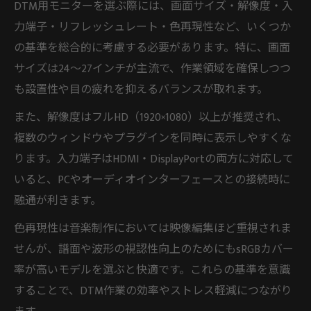
DTM用モニターを選ぶ際には、画面サイズ・解像度・入
力端子・リフレッシュレート・色再現性など、いくつか
の基準を総合的に考慮する必要があります。特に、画面
サイズは24〜27インチが主流で、作業領域を確保しつつ
も設置性や目の疲れを抑えるバランスが取れます。
また、解像度はフルHD（1920×1080）以上が推奨され、
複数のウィンドウやプラグインを同時に表示しやすくな
ります。入力端子はHDMI・DisplayPortの両方に対応して
いると、PCやオーディオインターフェースとの接続時に
融通が利きます。
色再現性は音楽制作においては映像編集ほど重視されま
せんが、譜面や波形の視認性向上のためにもsRGBカバー
率が高いモデルを選ぶと快適です。これらの基準を意識
することで、DTM作業の効率やストレス軽減につながり