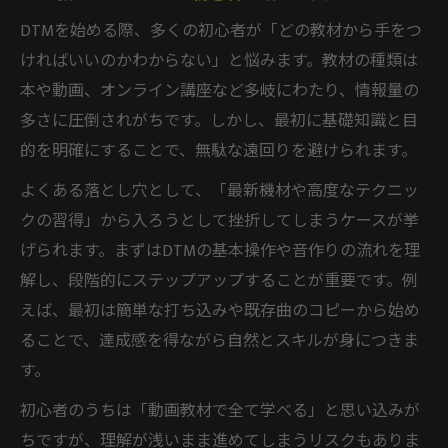
DTM入門書選びで大事な比較ポイント
DTMを始める際、多くの初心者が「どの教材から手をつ
ければいいのかわからない」と悩みます。教材の種類は
DTM教材で一曲完成を目指す学びの流れ
本や動画、オンライン講座など多岐にわたり、情報量の
独学でも安心なDTM教材の活用術を紹介
多さに圧倒されがちです。しかし、最初に基礎知識と目
一曲完成へ導くDTM教材の選び方
的を明確にすることで、無駄な遠回りを避けられます。
一曲完成までのDTM教材選びの全手順
よくある落とし穴として、「最新機材や高度なテクニッ
DTM入門者向け本のおすすめ活用方法
クの習得」から入ろうとして挫折してしまうケースが挙
DTM教材で実践力を伸ばす選び方解説
げられます。まずはDTMの基本操作や音作りの流れを理
目的別に選ぶDTM教材で時短学習を実現
解し、段階的にステップアップすることが重要です。例
DTM作曲をなめるなという意識改革の大切
えば、最初は簡単な打ち込みや既存曲のコピーから始め
さ
ることで、達成感を得ながら自然とスキルが身につきま
独学でも迷わないDTM本と活用術
す。
DTM独学本の選び方と具体的な使い方
初心者のうちは「動画教材で全て学べる」と思い込みが
DTM本初心者向けおすすめの特徴とは
ちですが、理解が浅いまま進めてしまうリスクもありま