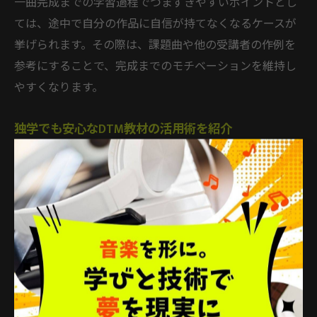
一曲完成までの学習過程でつまずきやすいポイントとし
ては、途中で自分の作品に自信が持てなくなるケースが
挙げられます。その際は、課題曲や他の受講者の作例を
参考にすることで、完成までのモチベーションを維持し
やすくなります。
独学でも安心なDTM教材の活用術を紹介
独学でDTMを学ぶ場合、自己管理や疑問点の解消が課題
となりがちです。しかし、近年は「DTM 独学 本」や
「DTM 講座 オンライン」など、独学者向けに工夫され
た教材が充実しています。分からない点があれば、質問
フォーラムやSNSを活用するのも有効です。
また、チェックリストや進捗管理シートが付属した教材
を使えば、学習の流れを可視化しやすくなります。動画
教材には繰り返し再生やスロー再生機能があるものも多