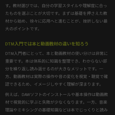
独学で役立つDTM教材の実践ポイント
す。教材選びでは、自分の学習スタイルや理解度に合っ
たものを選ぶことが大切です。まずは基礎を押さえた教
DTM本ランキングを鵜呑みにしない理由
材から始め、徐々に応用へと進むことが、挫折しない最
DTM独学で一曲完成を目指す勉強法紹介
大のポイントです。
DTM講座や動画教材活用の秘訣とは
DTM講座や動画教材の選び方と注意点
DTM入門では本と動画教材の違いを知ろう
DTM動画教材で効果的に学ぶ方法を解説
DTM入門者にとって、本と動画教材の使い分けは非常に
オンラインDTM講座のメリットと活用法
重要です。本は体系的に知識を整理でき、わからない部
DTM教材で習得する映像学習の利点とは
分を繰り返し読み返せるのが大きなメリットです。一
DTM本と動画教材を組み合わせた学び方
方、動画教材は実際の操作や音の変化を視覚・聴覚で確
効率よく学ぶDTM教材の活用ポイント
認できるため、イメージしやすく理解が深まります。
DTM教材を最大限活用する学習計画の立て
例えば、DAWソフトのインストールや基本操作は動画教
方
材で視覚的に学ぶと失敗が少なくなります。一方、音楽
DTM本おすすめの使い分けと学習の流れ
理論やミキシングの基礎知識などは本でじっくりと読み