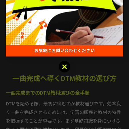
く、自分のペースで何度も復習できる点がメリットで
す。
さらに、独学者の体験談や成功例を参考にしながら、自
分の学習計画をカスタマイズすることもおすすめです。
実際に「一曲完成」を目指して取り組んだ人の事例は、
お気軽にお問い合わせください
独学中の不安解消やモチベーション維持に役立ちます。
お気軽にお問い合わせください
一曲完成へ導くDTM教材の選び方
一曲完成までのDTM教材選びの全手順
DTMを始める際、最初に悩むのが教材選びです。効率良
く一曲を完成させるためには、学習の順序と教材の特性
を把握することが重要です。まず基礎知識を身につけら