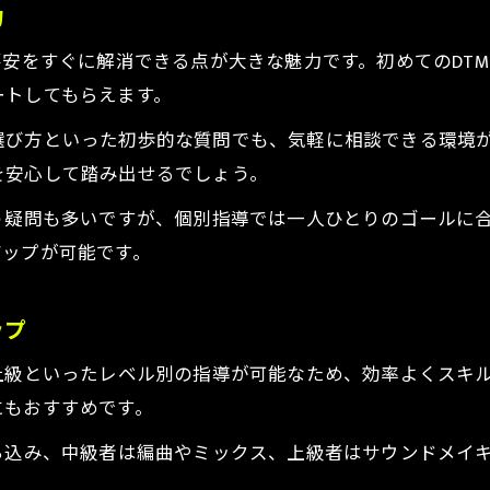
力
DTM教室初心者が安心して始めるポイント
DTMで挫折しないための学習ステップ
不安をすぐに解消できる点が大きな魅力です。初めてのDT
ートしてもらえます。
DTMは何から学んだらいいか徹底解説
DTM独学よりも個人指導が効果的な理由
選び方といった初歩的な質問でも、気軽に相談できる環境
DTMプライベートレッスンで基礎を固める
を安心して踏み出せるでしょう。
プロ講師と進めるDTMスキルアップの道
う疑問も多いですが、個別指導では一人ひとりのゴールに
DTMプロ講師が教える成功の秘訣
アップが可能です。
DTMレッスンプロの指導で実力向上
お気軽にお問い合わせください
お気軽にお問い合わせください
DTMでプロ志向を目指すスキルアップ術
ップ
DTMスクール社会人も納得の上達ポイント
上級といったレベル別の指導が可能なため、効率よくスキ
DTM教室初心者でも安心の講師サポート
にもおすすめです。
ち込み、中級者は編曲やミックス、上級者はサウンドメイ