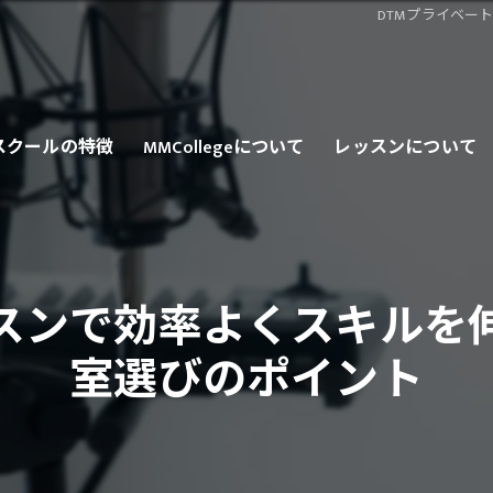
DTMプライベー
スクールの特徴
MMCollegeについて
レッスンについて
ンライン
ロ
ッスンで効率よくスキルを
会人
室選びのポイント
心者
カロP