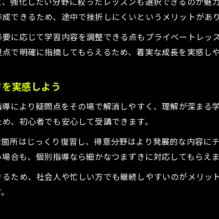
ど、強化したい分野に絞ったレッスンも選択できるのが魅
迷わない！DTM独学と個人指導の違い
作成できるため、途中で挫折しにくいというメリットがあ
DTM独学とプライベートレッスンの違いを比較
必要に応じて学習内容を調整できる点もプライベートレッ
DTM個人指導で学ぶべきポイントとは
視点で明確に指摘してもらえるため、着実な成長を実感し
DTM教室初心者が陥りやすい独学の壁
DTM独学でつまずきやすい理由と解決法
さを実感しよう
DTMレッスンおすすめの独自メリット
指導により疑問点をその場で解消しやすく、理解が深まる
社会人向けのDTM学習法とは何か
ため、初心者でも安心して受講できます。
DTMスクール社会人に選ばれる理由
な箇所はじっくり復習し、得意分野はより発展的な内容に
社会人がDTMで続けやすい学習スケジュール
い場合も、個別指導なら細かなつまずきに対応してもらえ
DTMプライベートレッスンの柔軟な活用術
忙しい社会人が伸ばすDTMスキルアップ法
きるため、社会人や忙しい方でも継続しやすいのがメリッ
す。
DTM教室初心者でも安心のサポート体制
初心者が挫折しないDTMの始め方を解説