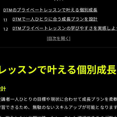
DTMのプライベートレッスンで叶える個別成長
DTMで一人ひとりに合う成長プランを設計
DTMプライベートレッスンの学びやすさを実感しよ
DTM教室初心者に最適な個別指導の魅力
レベル別DTM指導で効率よくスキルアップ
DTMレッスンおすすめの理由と成果例
効率的に学ぶDTMレッスン活用術
トレッスンで叶える個別成長
DTMスクール社会人向け活用法を解説
DTMで効率的に習得するレッスンの選び方
設計
DTMレッスンプロのノウハウを活かす学び方
受講者一人ひとりの目標や現状に合わせて成長プランを柔
自宅学習とDTM教室の組み合わせ活用法
学習できるため、無駄のないスキルアップが可能となりま
DTMスクール安いプランの見極め方