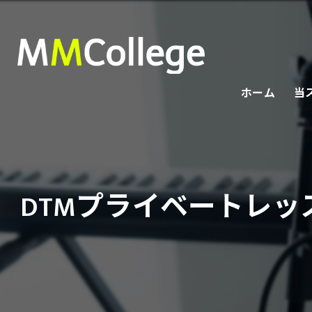
ホーム
当
オ
プ
DTMプライベートレ
社
初
ボ