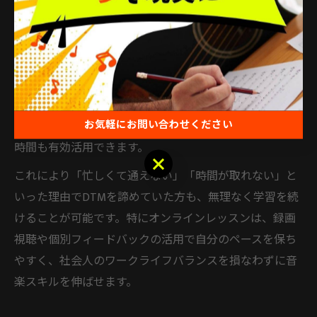
移動不要で続くDTMオンラインレッスン
DTMスクールのオンラインレッスンは、通学の手間がな
いため継続しやすいのが特徴です。自宅でパソコンやソ
フトを立ち上げるだけで、すぐに音楽制作を始められる
手軽さは社会人にとって大きなメリットです。移動時間
お気軽にお問い合わせください
がゼロになることで、仕事終わりや休日のわずかな空き
時間も有効活用できます。
お気軽にお問い合わせください
これにより「忙しくて通えない」「時間が取れない」と
いった理由でDTMを諦めていた方も、無理なく学習を続
けることが可能です。特にオンラインレッスンは、録画
視聴や個別フィードバックの活用で自分のペースを保ち
やすく、社会人のワークライフバランスを損なわずに音
楽スキルを伸ばせます。