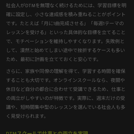
社会人がDTMを無理なく続けるためには、学習目標を明
仕事後に効率よく学ぶDTMスケジュール
確に設定し、小さな達成感を積み重ねることがポイント
自分のペースを守る社会人DTM活用法
です。たとえば「月に1曲完成させる」「毎週1テーマの
社会人が無理なく続けるDTMペース
レッスンを受ける」といった具体的な目標を立てること
DTMを自分流に活かすポイントとは
で、モチベーションを維持しやすくなります。失敗例と
仕事と両立できるDTM学習管理法
して、漠然と始めてしまい途中で挫折するケースも多い
自分らしさを伸ばすDTMの取り組み方
ため、最初に計画を立てておくと安心です。
柔軟に進める社会人DTMスケジューリング
さらに、家族や同僚の理解を得て、学習する時間を確保
DTM上達へ導く社会人向け実践ポイント
することも大切です。オンラインスクールなら、夜間や
休日など自分の都合に合わせて受講できるため、仕事と
社会人が上達するDTM実践テクニック
の両立がしやすいのが特徴です。実際に、週末だけの受
DTMスクールで学ぶべき練習法とは
講や、短時間集中型のレッスンを選んでいる社会人も多
仕事後に取り組むDTM実践の工夫
く見受けられます。
社会人向けDTM上達のための目標設定
挫折しないDTM実践課題の選び方
DTMスクールで仕事との両立を実現