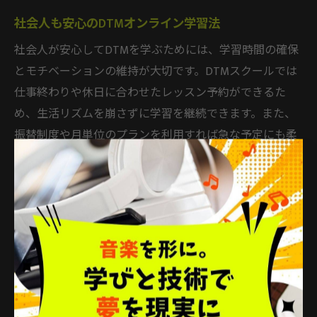
社会人も安心のDTMオンライン学習法
社会人が安心してDTMを学ぶためには、学習時間の確保
とモチベーションの維持が大切です。DTMスクールでは
仕事終わりや休日に合わせたレッスン予約ができるた
め、生活リズムを崩さずに学習を継続できます。また、
振替制度や月単位のプランを利用すれば急な予定にも柔
軟に対応可能です。
さらに、目標設定を具体的にし、短期間で成果が感じら
れる課題をこなすことで学習の達成感を得やすくなりま
す。例えば「1ヶ月で1曲完成させる」など具体的なゴー
ルを設定することで、挫折率を下げることができます。
実際に、多くの社会人が自分のペースでスキル向上を実
現しています。