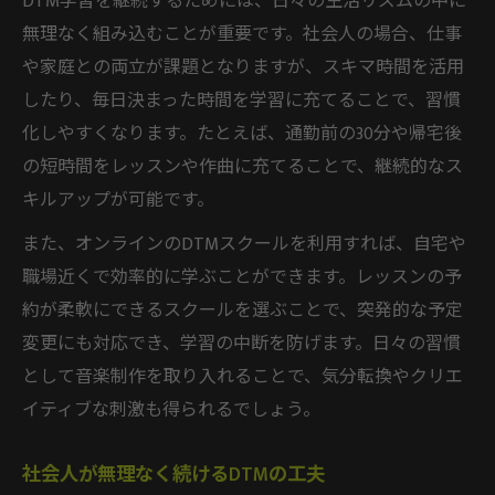
DTM学習を継続するためには、日々の生活リズムの中に
無理なく組み込むことが重要です。社会人の場合、仕事
DTMスクールの柔軟な学習スタイルとは
や家庭との両立が課題となりますが、スキマ時間を活用
社会人が選ぶべきDTMスクールの特徴
したり、毎日決まった時間を学習に充てることで、習慣
オンライン対応で叶える社会人のDTM習慣
化しやすくなります。たとえば、通勤前の30分や帰宅後
DTMスクールのオンライン活用術
の短時間をレッスンや作曲に充てることで、継続的なス
社会人も安心のDTMオンライン学習法
キルアップが可能です。
移動不要で続くDTMオンラインレッスン
また、オンラインのDTMスクールを利用すれば、自宅や
DTMスクールのオンライン受講メリット
職場近くで効率的に学ぶことができます。レッスンの予
自宅で始める社会人向けDTM学習法
約が柔軟にできるスクールを選ぶことで、突発的な予定
挫折しないコツは学びのスケジュール化
変更にも対応でき、学習の中断を防げます。日々の習慣
DTM継続のための学習スケジュール術
として音楽制作を取り入れることで、気分転換やクリエ
イティブな刺激も得られるでしょう。
社会人が挫折しないDTM計画の作り方
DTM学習を習慣化する時間管理の工夫
社会人が無理なく続けるDTMの工夫
短時間で成果を出すDTM学習の秘訣