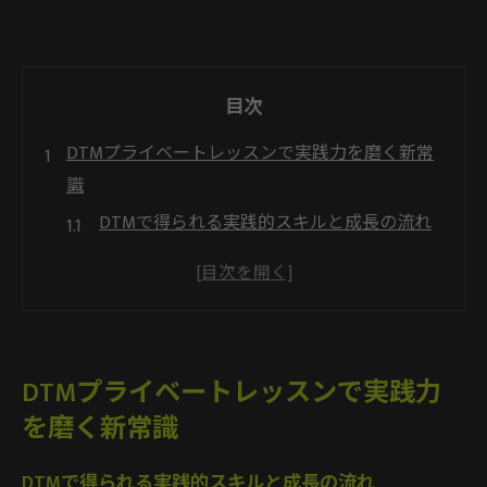
目次
DTMプライベートレッスンで実践力を磨く新常
識
DTMで得られる実践的スキルと成長の流れ
DTM独学では身につかない指導の価値とは
DTMプライベートレッスンが叶える柔軟な
学び
DTMスキル向上に役立つ個別カリキュラム
DTMプライベートレッスンで実践力
作成法
を磨く新常識
DTMプライベート指導とグループ学習の違
い
DTMで得られる実践的スキルと成長の流れ