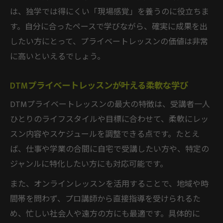
DTM学習の挫折率を下げる個別サポート術
は、独学では得にくい「現場感覚」を養うのに役立ちま
DTM初心者も続けやすい段階別学習法の紹
す。自分に合ったペースで学びながら、確実に成果を出
介
したい方にとって、プライベートレッスンの価値は非常
DTMでモチベーション維持に役立つ工夫と
に高いといえるでしょう。
は
DTMレッスンで実践力を着実に身につける
DTMプライベートレッスンが叶える柔軟な学び
秘訣
DTMプライベートレッスンの最大の特徴は、受講者一人
DTM指導内容の柔軟さが挫折防止に繋がる
ひとりのライフスタイルや目標に合わせて、柔軟にレッ
理由
スン内容やスケジュールを調整できる点です。たとえ
音楽制作の自信を支えるマンツーマンDTMレッ
ば、仕事や学業の合間に自宅で受講したい方や、特定の
スン
ジャンルに特化したい方にも対応可能です。
DTMレッスンで音楽制作に自信を持つ方法
また、オンラインレッスンを活用することで、地域や時
DTMマンツーマン指導で得る確かな成長実
間帯を問わず、プロ講師から直接指導を受けられるた
感
め、忙しい社会人や遠方の方にも最適です。具体的に