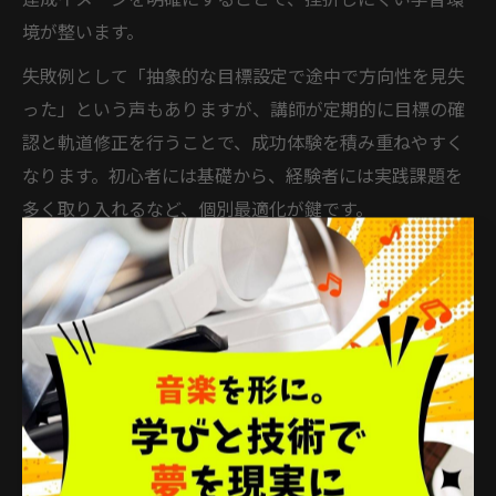
達成イメージを明確にすることで、挫折しにくい学習環
境が整います。
失敗例として「抽象的な目標設定で途中で方向性を見失
った」という声もありますが、講師が定期的に目標の確
認と軌道修正を行うことで、成功体験を積み重ねやすく
なります。初心者には基礎から、経験者には実践課題を
多く取り入れるなど、個別最適化が鍵です。
DTMプロ志向のための指導ノウハウ活用術
プロ志向の受講生には、商業音楽で通用する作曲・編曲
理論や現場レベルのアレンジ手法、最新ソフトや機材の
使いこなしまで、実践的なノウハウ提供が不可欠です。
現役の講師による課題曲制作やフィードバックを通じ
て、即戦力となるスキルが身につきます。
また、業界で求められる音楽理論やジャンルごとのアプ