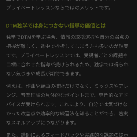
プライベートレッスンならではのメリットです。
制
社会人向けDTM活用術と時間管理のコツ
DTM独学では身につかない指導の価値とは
プライベートだから可能なDTMキャリアの築き
独学でDTMを学ぶ場合、情報の取捨選択や自分の弱点の
方
把握が難しく、途中で挫折してしまう方も多いのが現実
DTMプライベートで描く理想のキャリアパ
です。プライベートレッスンでは、受講者ごとの課題や
ス
目標に合わせた指導が受けられるため、独学では得られ
DTM講師未経験から始めるキャリアアップ
ない気づきや成長が期待できます。
戦略
例えば、作曲や編曲の技術だけでなく、ミックスやアレ
DTMレッスンで実績を積むプロへのステッ
ンジ、音楽理論の具体的なポイントまで、専門的なアド
プ
バイスが受けられます。これにより、自分では気づけな
DTMスキルで多様な働き方を実現する方法
かった改善点や効率的な練習法を知ることができ、着実
DTM指導から得る新しい収入モデルの発見
なスキルアップにつながります。
挫折しないDTM学習を目指すあなたへ提案
また、講師によるフィードバックや実践的な課題の提示