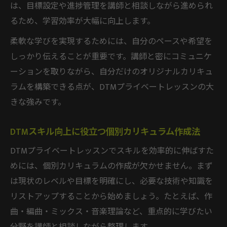
DTMスキル向上を実感できる指導内容の選
は、目標設定や進捗管理を講師と相談しながら進められ
び方
るため、学習効率が大幅に向上します。
DTMオンラインレッスンの活用で表現力ア
柔軟な学びを実現するためには、自分のペースや希望を
ップ
しっかり伝えることが重要です。講師と密にコミュニケ
DTMプロ講師による個別添削と実践サポー
ーションを取りながら、自分だけのオリジナルカリキュ
ト
ラムを構築できる点が、DTMプライベートレッスンの大
きな強みです。
DTMスキル向上に役立つ個別カリキュラム作成法
DTMプライベートレッスンでスキルを効率的に伸ばすた
めには、個別カリキュラムの作成が欠かせません。まず
は現状のレベルや目標を明確にし、必要な技術や知識を
リストアップすることから始めましょう。たとえば、作
曲・編曲・ミックス・音楽理論など、重点的に学びたい