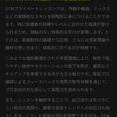
スキルも収入も伸ばすためのDTM個別指導活用
DTMプライベートレッスンでは、作曲や編曲、ミックス
法
などの実践的なスキルを段階的に身につけることができ
DTM個別指導で収入とスキルを効率的に両
ます。特に受講者の目標やレベルに合わせた指導が受け
立
られるため、無駄のない効率的な学びが実現します。た
DTMレッスンの受講生満足度を高める工夫
とえば、楽曲制作の基礎から応用、さらには音楽理論や
DTM講師が実践する生徒獲得と収入安定策
機材の使い方まで、体系的に学べるのが特徴です。
DTM個別指導で目標達成率を高める方法
このような個別最適化された学習環境により、独学で陥
DTMプロ志向のための指導ノウハウ活用術
りやすい挫折やモチベーションの低下を防ぎ、着実なス
効率重視の学び方ならDTMプライベート一択
キルアップを実感できる点が大きな魅力です。現役プロ
講師によるフィードバックや実際の制作体験を通じて、
DTMプライベートレッスンで学習効率を最
プロ志向の方も安心して実践力を高められます。
大化
短時間で成果を出すDTM学習の進め方
また、レッスンを継続することで、自己流では気づきに
DTMレッスンで挫折率を下げる効果的手法
くい弱点の克服や、最新の音楽トレンドへの対応力も向
上します。こうした成長の流れを実感できるのは、DTM
DTM初心者でも安心できる学習サポート体