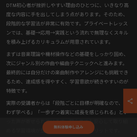
DTM初心者が挫折しやすい理由のひとつに、いきなり高
度な内容に手を出してしまう点があります。そのため、
段階的な学習法が非常に有効です。プライベートレッス
ンでは、基礎→応用→実践という流れで無理なくスキル
を積み上げるカリキュラムが用意されています。
まずは音楽理論や機材操作などの基礎をしっかり固め、
次にジャンル別の作曲や編曲テクニックへと進みます。
最終的には自分だけの楽曲制作やアレンジにも挑戦でき
るため、達成感を得やすく、学習意欲が続きやすいのが
特徴です。
実際の受講者からは「段階ごとに目標が明確なので、迷
わず学べる」「一歩ずつ着実に成長を感じられる」とい
った声が寄せられています。初心者でも安心して取り組
無料体験申し込み
める学習環境が整っている点が大きなメリットです。