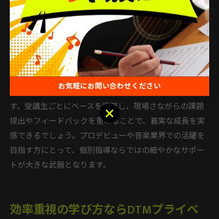
ローチ、実際の仕事現場での注意点なども指導内容に盛
り込むことで、受講生の自信と実践力を高めます。たと
えば、「実際に納品までの流れを体験できた」「プロの
視点で弱点を指摘してもらえた」という声が多く、プロ
を目指す方には大きな安心材料となっています。
お気軽にお問い合わせください
プロ志向の場合、課題の難易度やスピード感も重要で
す。受講生ごとにペースを調整し、現場さながらの課題
お気軽にお問い合わせください
提出やフィードバックを重ねることで、着実な成長を実
感できるでしょう。プロデビューや音楽業界での活躍を
目指す方にとって、個別指導ならではの細やかなサポー
トが大きな武器となります。
効率重視の学び方ならDTMプライベ