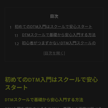
目次
初めてのDTM入門はスクールで安心スタート
DTMスクールで基礎から安心入門する方法
初心者がつまずかないDTM入門スクールの
魅力
DTM入門書と併用したスクール活用のコツ
DTMスクール選びで挫折しない秘訣を解説
音楽経験なしから始めるDTM入門スクール
初めてのDTM入門はスクールで安心
体験
スタート
音楽経験なしでもDTMを楽しむコツ
DTMスクールで音楽経験なしから楽しむ方
DTMスクールで基礎から安心入門する方法
法