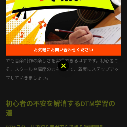
とで、多くの初心者が挫折せずに続けられています。実
際に、DTM初心者セットや入門書を利用し、最初の一曲
を完成させた成功体験は、多くの受講生から喜びの声が
寄せられています。
「DTM作曲をなめるな」という声もありますが、継続し
お気軽にお問い合わせください
て学ぶ姿勢と、適切なサポートを受けることで、どなた
でも音楽制作の楽しさを実感できるはずです。初心者こ
お気軽にお問い合わせください
そ、スクールや講座の力を借りて、着実にステップアッ
プしていきましょう。
初心者の不安を解消するDTM学習の
道