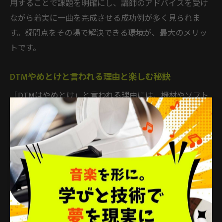
用することで課題を明確にし、講師のアドバイスを受け
ながら着実に一曲を完成させる成功例が多く見られま
す。疑問点をその場で解決できる環境が、最大のメリッ
トです。
DTMやめとけと言われる理由と楽しむ秘訣
「DTMはやめとけ」と言われる理由には、機材やソフト
の準備にコストがかかることや、独学で挫折しやすい点
が挙げられます。特に最初は操作や音楽理論の壁にぶつ
かりやすく、途中で投げ出してしまう人も少なくありま
せん。しかし、正しい学び方とサポート環境があれば、
DTMは誰でも楽しめる趣味・スキルとなります。
楽しむ秘訣は「完璧を求めすぎず、まずは自分のペース
で小さな達成を積み重ねること」です。DTMスクールや
入門講座を活用し、質問や相談ができる環境を整えるこ