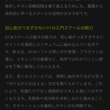
初心者に最適なDTMスクールの見極め方
挫折しやすい初期段階を乗り越えるためにも、基礎から
DTM入門講座選びで失敗しないコツ
体系的に学べるスクールの活用がおすすめです。
オンライン対応のDTMスクールの利点
初心者がつまずかないDTM入門スクールの魅力
DTM入門機材とスクールの相性を知る方法
挫折しないためのDTM入門スクール活用法
DTMスクールの最大の魅力は、初心者がつまずきやすい
ポイントを事前にカリキュラムに組み込んでいる点で
DTMスクールで挫折しない学習計画の立て
す。例えば、DTMソフトの使い方や音源・プラグインの
方
導入、ミキシングの基礎など、独学ではわかりにくい部
DTM挫折率と継続サポートの重要性を解説
分を丁寧に解説してもらえます。
DTMスクール活用でモチベ維持する方法
また、多くのスクールでは、実際に曲を作りながら学ぶ
DTM入門で困った時の相談先を知ろう
「作りながらおぼえる」方式を取り入れています。これ
仲間と学ぶDTMスクールのメリットとは
により、知識だけでなく実践的なスキルも身につきやす
音楽制作の第一歩を踏み出す具体的手順
くなります。失敗例や成功例を共有しながら進めること
DTMスクールで学ぶ初曲制作の流れを紹介
で、モチベーションを維持しやすいのも特徴です。