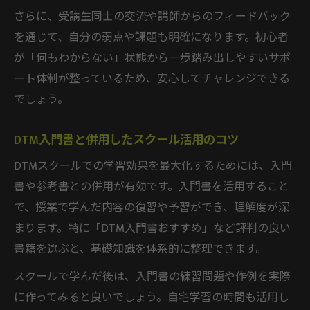
DTM入門で押さえるべき作曲ステップ解説
さらに、受講生同士の交流や講師からのフィードバック
DTMソフト選択から曲完成までの道のり
を通じて、自分の弱点や課題も明確になります。初心者
初心者が迷わないDTM制作手順のポイント
が「何もわからない」状態から一歩踏み出しやすいサポ
DTM入門書とスクール併用の効果的学習法
ート体制が整っているため、安心してチャレンジできる
でしょう。
DTM入門書と併用したスクール活用のコツ
DTMスクールでの学習効果を最大化するためには、入門
書や参考書との併用が有効です。入門書を活用すること
で、授業で学んだ内容の復習や予習ができ、理解度が深
まります。特に「DTM入門書おすすめ」など評判の良い
書籍を選ぶと、基礎知識を体系的に整理できます。
スクールで学んだ後は、入門書の練習問題や作例を実際
に作ってみると良いでしょう。自宅学習の時間も活用し