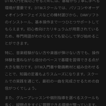
DTM入門を成功させるためには、基礎から丁寧に学べる
楽譜が読めなくてもDTM入門は可能です
環境が重要です。DTMスクールでは、パソコンやオーデ
DTM初心者が曲作りを楽しむためのコツ
ィオインターフェイスなどの機材選びから、DAWソフト
DTMスクール活用で作曲の壁を乗り越える
のインストール、基本操作まで一つひとつサポートして
もらえます。初心者向けカリキュラムが用意されている
DTMやめとけと言われる理由と楽しむ秘訣
ため、専門用語がわからなくても安心して学び始めるこ
初心者の不安を解消するDTM学習の道
とができます。
DTMスクールで初心者が安心できる学習環
特に、音楽経験がない方や楽器が弾けない方でも、操作
境
体験を重ねながら自分のペースで基礎を習得できる点が
DTM初心者セット選びの不安解消ポイント
大きな魅力です。DTM入門書や動画教材と組み合わせる
DTM入門で何もわからない時の対処法
ことで、知識の定着もよりスムーズになります。スクー
DTM作曲初心者が抱える悩みと解決策
ルでの実践を通じて、最初の一曲を完成させるための自
DTM入門ソフトの選び方と活用ポイント
信がつくでしょう。
効率的なDTMスクール選びの新常識
また、グループレッスンや個別指導を選べるスクールも
DTMスクール選びで押さえるべき基準とは
多く、疑問点をすぐに質問できる環境が整っています。