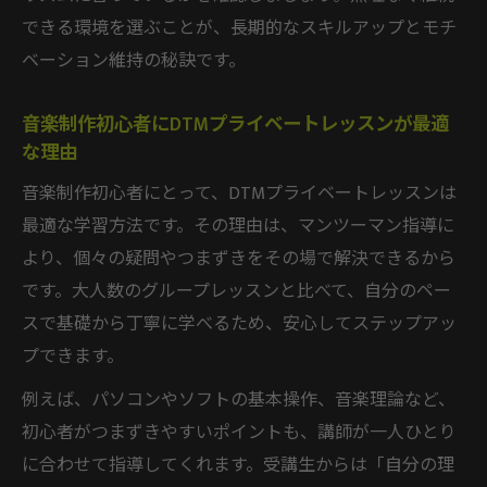
社会人でも通えるDTMスクールの見極め方
できる環境を選ぶことが、長期的なスキルアップとモチ
挫折しないためのDTM学習継続術を伝授
ベーション維持の秘訣です。
DTMスクールでモチベーションを維持する
工夫
音楽制作初心者にDTMプライベートレッスンが最適
無理なく続けられるDTMレッスンの活用法
な理由
目標設定で挫折を防ぐDTM学習ステップ
音楽制作初心者にとって、DTMプライベートレッスンは
DTMスクールとSNSを活用した進捗管理術
最適な学習方法です。その理由は、マンツーマン指導に
長期的にスキルアップできる学習のコツ
より、個々の疑問やつまずきをその場で解決できるから
です。大人数のグループレッスンと比べて、自分のペー
初心者にも安心なDTMレッスン活用法紹介
スで基礎から丁寧に学べるため、安心してステップアッ
DTMスクール初心者向けレッスンの魅力
プできます。
未経験から始めるDTMプライベートレッス
例えば、パソコンやソフトの基本操作、音楽理論など、
ン
初心者がつまずきやすいポイントも、講師が一人ひとり
楽譜が読めなくても大丈夫なDTMスクール
に合わせて指導してくれます。受講生からは「自分の理
無料体験レッスンで分かるDTMスクールの