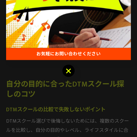
きる秘訣となります。
コース選びで迷った場合は、各スクールが提供する体験
レッスンやカウンセリングを活用し、講師やカリキュラ
ムの雰囲気を事前に体感しましょう。これにより、納得
して受講を始められ、理想の音楽制作ライフに一歩近づ
お気軽にお問い合わせください
けます。
お気軽にお問い合わせください
自分の目的に合ったDTMスクール探
しのコツ
DTMスクールの比較で失敗しないポイント
DTMスクール選びで後悔しないためには、複数のスクー
ルを比較し、自分の目的やレベル、ライフスタイルに合