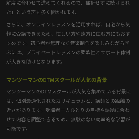
解度に合わせて進めてくれるので、挫折せずに続けられ
特徴
た」という声も多く聞かれます。
初心者が安心して学べるカリキュラム解説
さらに、オンラインレッスンを活用すれば、自宅から気
DTMオンラインレッスンで広がる学びの可能性
軽に受講できるため、忙しい方や遠方に住む方にもおす
自宅で受講できるDTMスクールのメリット
すめです。初心者が無理なく音楽制作を楽しみながら学
DTMオンラインレッスンの活用テクニック
ぶには、プライベートレッスンの柔軟性とサポート体制
社会人におすすめのDTMオンラインレッス
が大きな助けとなります。
ン活用法
プロ講師によるDTMオンラインスクールの
マンツーマンのDTMスクールが人気の背景
魅力
マンツーマンのDTMスクールが人気を集めている背景に
DTMスクールとオンラインレッスンの違い
は、個別最適化されたカリキュラムと、講師との距離の
を解説
近さがあります。受講者一人ひとりの目標や課題に合わ
せて内容を調整できるため、無駄のない効率的な学習が
可能です。