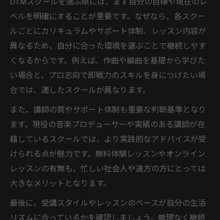
DTMスクールを選ぶ際には、まず自分の目標や現在のレ
初心者からプロまで対応するDTMレッスン
ベルを明確にすることが重要です。なぜなら、各スクー
の特徴
ルごとにカリキュラムやサポート体制、レッスン内容が
DTMスクールのレベル別カリキュラム解説
異なるため、自分に合った環境を選ぶことで継続しやす
マンツーマンレッスンでスキルアップする
くなるからです。例えば、作曲や編曲を基礎から学びた
秘訣
い場合と、プロ志向で即戦力のスキルを身につけたい場
合では、適したスクールが異なります。
DTMスクールで選べる多彩なコース内容と
は
また、講師の質やサポート体制も重要な判断基準となり
自分の目的に合ったDTMスクール探しのコツ
ます。現役の音楽プロデューサーや実績のある講師が在
籍しているスクールでは、より実践的なアドバイスが受
DTMスクールの比較で失敗しないポイント
けられる点が魅力です。無料体験レッスンやオンライン
目的別に選ぶDTMプライベートレッスン活
レッスンの有無も、忙しい社会人や遠方の方にとっては
用法
大きなメリットとなります。
初心者向けDTMスクールの選び方ガイド
最後に、受講スタイルやレッスンのペースが自分の生活
EDM制作も学べるDTMスクールの魅力とは
リズムに合っているかを確認しましょう。無理なく継続