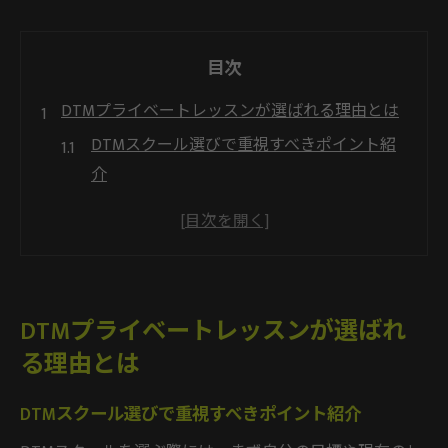
目次
DTMプライベートレッスンが選ばれる理由とは
DTMスクール選びで重視すべきポイント紹
介
音楽制作初心者にDTMプライベートレッス
ンが最適な理由
マンツーマンのDTMスクールが人気の背景
DTMスクールの柔軟なカリキュラム活用法
DTMプライベートレッスンが選ばれ
プロ志向も納得のDTMレッスンの魅力とは
る理由とは
マンツーマンで学ぶDTMスクールの魅力解説
DTMスクールで叶える個別指導の学習メリ
DTMスクール選びで重視すべきポイント紹介
ット