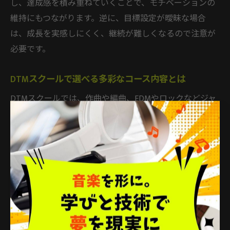
し、達成感を積み重ねていくことで、モチベーションの
維持にもつながります。逆に、目標設定が曖昧な場合
は、成長を実感しにくく、継続が難しくなるので注意が
必要です。
DTMスクールで選べる多彩なコース内容とは
DTMスクールでは、作曲や編曲、EDMやロックなどジャ
ンル特化型、音楽理論、サウンドメイキング、プロ志向
向けの実践コースなど、多彩なコース内容が用意されて
います。目的や興味に応じて、最適なコースを選択でき
るのが大きな魅力です。
また、オンラインレッスンや自宅受講可能なコース、社
会人向けの夜間・土日コース、無料体験レッスンなど、
生活スタイルに合わせて柔軟に受講できる点も支持され
ています。自分に合ったコース選びが、無理なく継続で