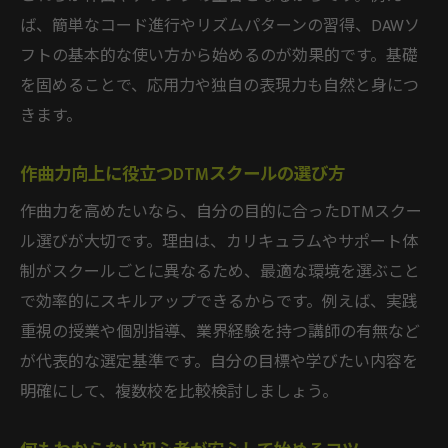
自分に合うDTM勉強法の選び方を解説
ば、簡単なコード進行やリズムパターンの習得、DAWソ
DTMスクールと独学のメリット比較
フトの基本的な使い方から始めるのが効果的です。基礎
学習スタイル別おすすめ勉強法ガイド
を固めることで、応用力や独自の表現力も自然と身につ
きます。
DTMに向いている人の特徴と適正診断
独学が難しいと感じた時の乗り越え方
作曲力向上に役立つDTMスクールの選び方
効率的に続く勉強法の見つけ方とは
作曲力を高めたいなら、自分の目的に合ったDTMスクー
自分に合ったDTMスクールの選び方
ル選びが大切です。理由は、カリキュラムやサポート体
独学とスクールの併用で実感する上達
制がスクールごとに異なるため、最適な環境を選ぶこと
DTMスクール×独学で得られる成長実感
で効率的にスキルアップできるからです。例えば、実践
併用学習で作曲初心者が伸びる理由
重視の授業や個別指導、業界経験を持つ講師の有無など
実際の体験談から見る上達のステップ
が代表的な選定基準です。自分の目標や学びたい内容を
フィードバックと自主練習の効果的な流れ
明確にして、複数校を比較検討しましょう。
DTM独学無理を克服した成功パターン