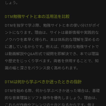
しょう。
プロから学ぶメリットと独学との違い
成長に直結するフィードバックの活用法
DTM勉強サイトと本の活用法を比較
オンラインDTMスクールの選び方と比較
DTMを独学で学ぶ際、勉強サイトと本の使い分けがポイ
独学で補えない技術を効率よく習得する
ントになります。理由は、サイトは最新情報や実践的な
DTM勉強サイトと併用した学習法の工夫
ノウハウを素早く得られ、本は体系的な理解を深めるの
本とサイトで知識を深める学び方ガイド
に適しているからです。例えば、代表的な勉強サイトで
は動画解説やQ&A形式で疑問を即解決でき、本では理論
DTMスクールと勉強本の効果的な使い分け
や歴史をじっくり学べます。両者を併用することで、知
信頼できるDTM勉強サイトの見極め方
識の幅と深さをバランス良く高められます。
独学で知識を広げる本の選び方ポイント
実践力を高めるサイト活用のコツ
DTMは何から学ぶべきか迷ったときの指針
DTMスクールと独学情報源の最適な組み合
DTMを始める際、何から学ぶべきか迷った場合は、基礎
わせ
的な音楽理論とソフト操作を優先しましょう。理由は、
初心者におすすめの本・サイト活用術
これらが作曲やアレンジの土台となるからです。例え