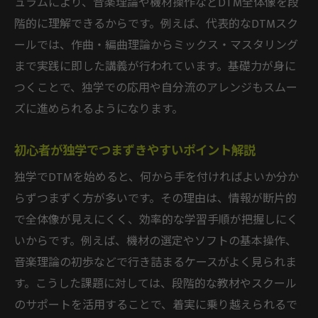
dtm作曲をなめるなを意識した学習計画
ュラムにより、音楽理論や機材操作などDTM全体像を段
階的に理解できるからです。例えば、代表的なDTMスク
DTM独学が無理と感じた時の対処法
ールでは、作曲・編曲理論からミックス・マスタリング
効果的な勉強本とサイトの選び方ガイド
まで実践に即した講義が行われています。基礎力が身に
コミュニティ活用で学びを深める秘訣
つくことで、独学での応用や自分流のアレンジもスムー
効率よく作曲力を伸ばす学習計画づくり
ズに進められるようになります。
DTMスクールと独学を組み合わせた計画例
作曲初心者に最適な学習ステップの考え方
初心者が独学でつまずきやすいポイント解説
モチベーションを保つ目標設定のポイント
独学でDTMを始めると、何から手を付ければよいか分か
DTM勉強本やサイトを取り入れるタイミン
らずつまずく方が多いです。その理由は、情報が断片的
グ
で全体像が見えにくく、効率的な学習手順が把握しにく
dtm 何から打ち込むか迷う時の方向性
いからです。例えば、機材の選定やソフトの基本操作、
音楽理論の初歩などで行き詰まるケースがよく見られま
効率的な学習で作曲力を着実に伸ばすコツ
す。こうした課題に対しては、段階的な教材やスクール
DTMスクールを活用した成長のコツ
のサポートを活用することで、着実に乗り越えられるで
DTMスクールで得られる実践的な学び方