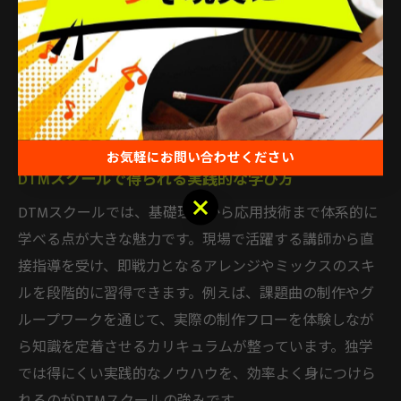
し、苦手分野を重点的に強化することで、着実にスキル
アップできます。
DTMスクールを活用した成長のコツ
お気軽にお問い合わせください
DTMスクールで得られる実践的な学び方
お気軽にお問い合わせください
DTMスクールでは、基礎理論から応用技術まで体系的に
学べる点が大きな魅力です。現場で活躍する講師から直
接指導を受け、即戦力となるアレンジやミックスのスキ
ルを段階的に習得できます。例えば、課題曲の制作やグ
ループワークを通じて、実際の制作フローを体験しなが
ら知識を定着させるカリキュラムが整っています。独学
では得にくい実践的なノウハウを、効率よく身につけら