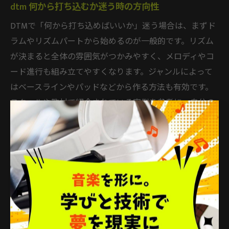
dtm 何から打ち込むか迷う時の方向性
DTMで「何から打ち込めばいいか」迷う場合は、まずド
ラムやリズムパートから始めるのが一般的です。リズム
が決まると全体の雰囲気がつかみやすく、メロディやコ
ード進行も組み立てやすくなります。ジャンルによって
はベースラインやパッドなどから作る方法も有効です。
スクールや教材で紹介されている実例を参考に、自分の
得意なパートから着手するのも良いでしょう。
効率的な学習で作曲力を着実に伸ばすコツ
作曲力を伸ばすには、効率的な練習法が不可欠です。代
表的な方法として、毎日短時間でも曲作りを習慣化し、
完成までのプロセスを繰り返すことが挙げられます。ま
た、他人の楽曲を分析して構成やアレンジを研究するこ
とも有効です。スクールの課題やフィードバックを活用