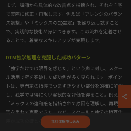
まず、講師から具体的な改善点を指摘され、それを自宅
で実際に修正・再現します。例えば「アレンジのバラン
ス調整」や「ミックスのEQ設定」を繰り返し試すこと
で、実践的な技術が身につきます。この流れを定着させ
ることで、着実なスキルアップが実現します。
DTM独学無理を克服した成功パターン
「独学だけでは限界を感じた」という声に対し、スクー
ル活用で壁を突破した成功例が多く見られます。ポイン
トは、専門家の指導でつまずきやすい部分を的確に解消
し、独学では得にくい客観的な評価を得ること。例えば
「ミックスの違和感を指摘されて原因を理解し、再現練
習を重ねて克服できた」など、スクールと独学の相互作
用が成功の鍵となります。
無料体験申し込み