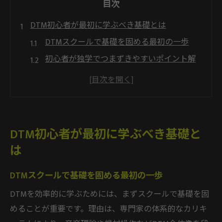
目次
DTM初心者が最初に学ぶべき基礎とは
DTMスクールで基礎を固める最初の一歩
初心者が独学でつまずきやすいポイント解
説
DTM勉強サイトと本の活用法を比較
DTMは何から学ぶべきか迷ったときの指針
作曲力向上に役立つDTMスクールの選び方
DTM初心者が最初に学ぶべき基礎と
何もわからない初心者が安心して始めるコ
は
ツ
独学で挫折しないDTM勉強法の秘訣
DTMスクールで基礎を固める最初の一歩
DTMスクール利用で独学の挫折を防ぐ方法
DTMを効率的に学ぶためには、まずスクールで基礎を固
独学でも続くモチベーション維持術とは
めることが重要です。理由は、専門家の体系的なカリキ