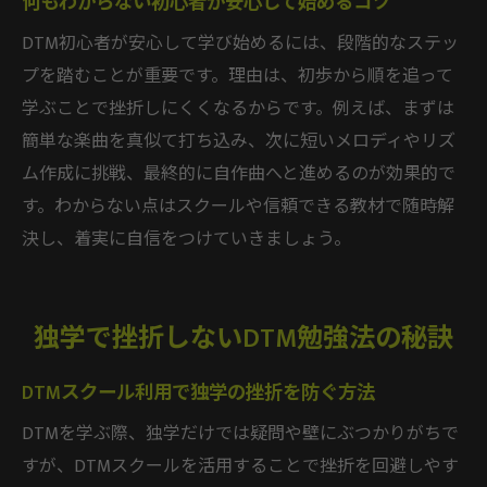
何もわからない初心者が安心して始めるコツ
継続的な学びで作曲力を高めるポイント
DTM初心者が安心して学び始めるには、段階的なステッ
理想の曲作りへ導く継続学習のすすめ
プを踏むことが重要です。理由は、初歩から順を追って
DTMスクールと独学で続ける価値とは
学ぶことで挫折しにくくなるからです。例えば、まずは
挫折しない継続学習のコツを徹底解説
簡単な楽曲を真似て打ち込み、次に短いメロディやリズ
目標達成へ導く学習計画の立て方
ム作成に挑戦、最終的に自作曲へと進めるのが効果的で
作曲を続けるためのモチベーション管理術
す。わからない点はスクールや信頼できる教材で随時解
定期的な振り返りで成長を実感しよう
決し、着実に自信をつけていきましょう。
理想の曲作りを叶える学びの習慣化
独学で挫折しないDTM勉強法の秘訣
DTMスクール利用で独学の挫折を防ぐ方法
DTMを学ぶ際、独学だけでは疑問や壁にぶつかりがちで
すが、DTMスクールを活用することで挫折を回避しやす